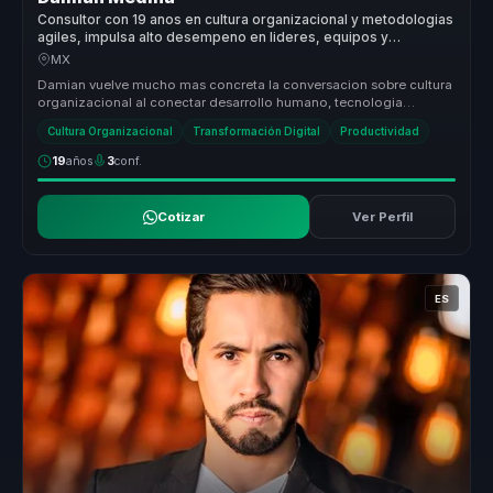
Consultor con 19 anos en cultura organizacional y metodologias
agiles, impulsa alto desempeno en lideres, equipos y
empresas.
MX
Damian vuelve mucho mas concreta la conversacion sobre cultura
organizacional al conectar desarrollo humano, tecnologia
aplicada y alto d...
Cultura Organizacional
Transformación Digital
Productividad
19
años
3
conf.
Cotizar
Ver Perfil
ES