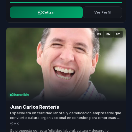
Cotizar
Ver Perfil
ES
EN
PT
Disponible
Juan Carlos Rentería
Especialista en felicidad laboral y gamificacion empresarial que
convierte cultura organizacional en cohesion para empresas y
equipos.
MX
Su propuesta conecta felicidad laboral, cultura y desarrollo