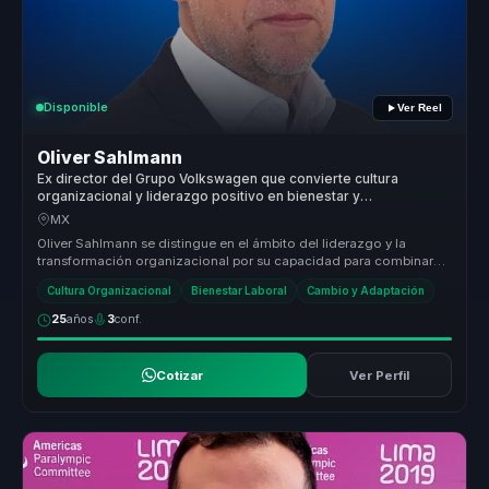
Disponible
Ver Reel
Oliver Sahlmann
Ex director del Grupo Volkswagen que convierte cultura
organizacional y liderazgo positivo en bienestar y
transformacion sostenible para empresas.
MX
Oliver Sahlmann se distingue en el ámbito del liderazgo y la
transformación organizacional por su capacidad para combinar
una vasta exper...
Cultura Organizacional
Bienestar Laboral
Cambio y Adaptación
25
años
3
conf.
Cotizar
Ver Perfil