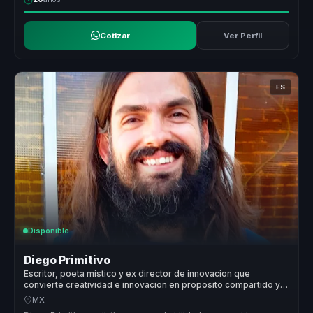
Cotizar
Ver Perfil
ES
Disponible
Diego Primitivo
Escritor, poeta mistico y ex director de innovacion que
convierte creatividad e innovacion en proposito compartido y
cohesion para organizaciones y equipos.
MX