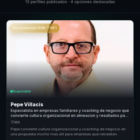
13 perfiles publicados · 4 opciones destacadas
Recomendado CHM · TOP 1
Disponible
Pepe Villacís
Especialista en empresas familiares y coaching de negocio que
convierte cultura organizacional en alineacion y resultados para
empresas y equipos.
MX
Pepe convierte cultura organizacional y coaching de negocio en
una propuesta mucho mas util para empresas que necesitan
alinear mejor a s...