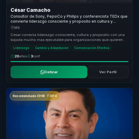
César Camacho
Consultor de Sony, PepsiCo y Philips y conferencista TEDx que
convierte liderazgo consciente y proposito en cultura y
desempeno para empresas.
MX
Cesar conecta liderazgo consciente, cultura y proposito con una
bajada mucho mas ejecutable para organizaciones que quieren
fortalecer de...
Liderazgo
Cambio y Adaptación
Comunicación Efectiva
20
años
3
conf.
Cotizar
Ver Perfil
Recomendado CHM · TOP 4