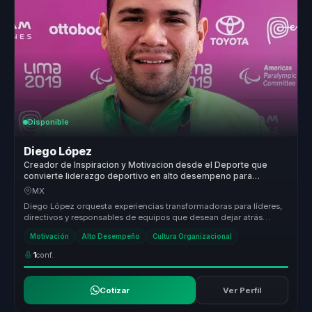
Disponible
Diego López
Creador de Inspiracion y Motivacion desde el Deporte que
convierte liderazgo deportivo en alto desempeno para
equipos.
MX
Diego López orquesta experiencias transformadoras para líderes,
directivos y responsables de equipos que desean dejar atrás
estructuras d...
Motivación
Alto Desempeño
Cultura Organizacional
1
conf.
Cotizar
Ver Perfil