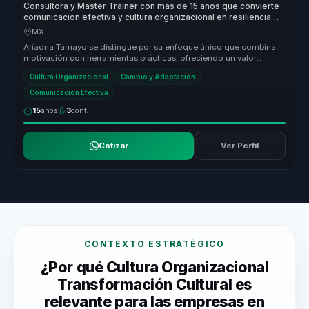
Consultora y Master Trainer con mas de 15 anos que convierte
comunicacion efectiva y cultura organizacional en resiliencia
para empresas y equipos.
MX
Ariadna Tamayo se distingue por su enfoque único que combina
motivación con herramientas prácticas, ofreciendo un valor
medible a las org...
Cultura Organizacional
Cambio y Adaptación
Comunicación Efectiva
15
años
3
conf.
Cotizar
Ver Perfil
CONTEXTO ESTRATÉGICO
¿Por qué Cultura Organizacional
Transformación Cultural es
relevante para las empresas en