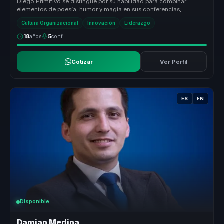
Diego Primitivo se distingue por su habilidad para combinar
elementos de poesía, humor y magia en sus conferencias,
creando experiencias ...
Cultura Organizacional
Innovación
Liderazgo
18
años
5
conf.
Cotizar
Ver Perfil
ES
EN
Disponible
Damian Medina