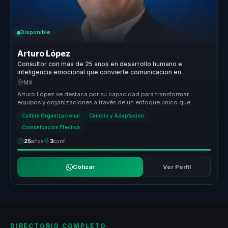
Disponible
Arturo López
Consultor con mas de 25 anos en desarrollo humano e
inteligencia emocional que convierte comunicacion en
compromiso para equipos.
MX
Arturo López se destaca por su capacidad para transformar
equipos y organizaciones a través de un enfoque único que
combina psicología, n...
Cultura Organizacional
Cambio y Adaptación
Comunicación Efectiva
25
años
3
conf.
Cotizar
Ver Perfil
DIRECTORIO COMPLETO