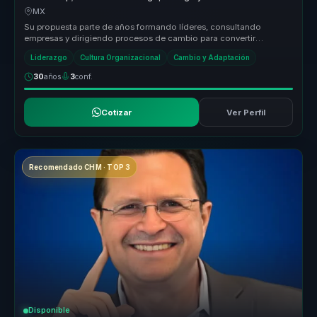
para equipos.
MX
Su propuesta parte de años formando líderes, consultando
empresas y dirigiendo procesos de cambio para convertir
liderazgo, conversación ...
Liderazgo
Cultura Organizacional
Cambio y Adaptación
30
años
3
conf.
Cotizar
Ver Perfil
Recomendado CHM · TOP 3
Disponible