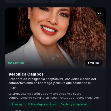
ES
Disponible
Ver Reel
Verónica Campos
Creadora de Inteligencia Adaptativa®, convierte ciencia del
comportamiento en liderazgo y cultura que sostienen el
cambio.
MX
La propuesta de Verónica convierte evidencia sobre
comportamiento humano en herramientas que líderes y equipos
pueden usar al día siguien...
Liderazgo
Cultura Organizacional
Cambio y Adaptación
20
años