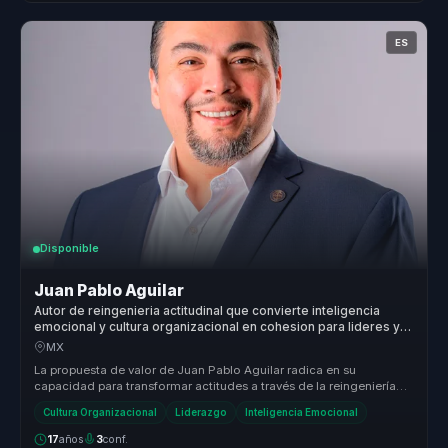
ES
Disponible
Juan Pablo Aguilar
Autor de reingenieria actitudinal que convierte inteligencia
emocional y cultura organizacional en cohesion para lideres y
equipos.
MX
La propuesta de valor de Juan Pablo Aguilar radica en su
capacidad para transformar actitudes a través de la reingeniería
actitudinal. A ...
Cultura Organizacional
Liderazgo
Inteligencia Emocional
17
años
3
conf.