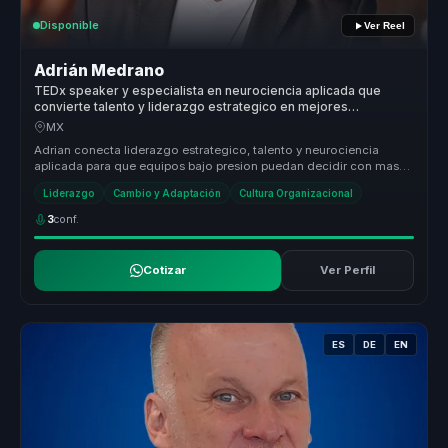
Disponible
Ver Reel
Adrián Medrano
TEDx speaker y especialista en neurociencia aplicada que
convierte talento y liderazgo estrategico en mejores
decisiones para empresas y equipos.
MX
Adrian conecta liderazgo estrategico, talento y neurociencia
aplicada para que equipos bajo presion puedan decidir con mas
criterio, alin...
Liderazgo
Cambio y Adaptación
Cultura Organizacional
3
conf.
Cotizar
Ver Perfil
ES
DE
EN