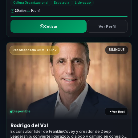
Cultura Organizacional
Estrategia
Liderazgo
20
años
9
conf.
Cotizar
Ver Perfil
BILINGÜE
Recomendado CHM · TOP 2
Disponible
Ver Reel
Rodrigo del Val
Ex consultor líder de FranklinCovey y creador de Deep
Leadership; convierte liderazgo, diálogo y cambio en cohesión