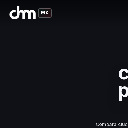
MX
c
p
Compara ciuda