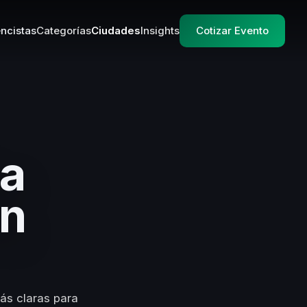
ncistas
Categorías
Ciudades
Insights
Cotizar Evento
da
en
ás claras para