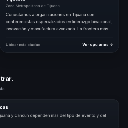
Zona Metropolitana de Tijuana
Conectamos a organizaciones en Tijuana con
conferencistas especializados en liderazgo binacional,
innovación y manufactura avanzada. La frontera más
dinámica del mundo merece speakers que entiendan
su realidad.
Ver opciones →
Ubicar esta ciudad
trar.
ta.
icas
ijuana y Cancún dependen más del tipo de evento y del