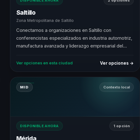
DISPONIBLE AHORA
2 opciones
Saltillo
Zona Metropolitana de Saltillo
Conectamos a organizaciones en Saltillo con
conferencistas especializados en industria automotriz,
manufactura avanzada y liderazgo empresarial del
noreste.
Ver opciones →
Ver opciones en esta ciudad
MID
Contexto local
DISPONIBLE AHORA
1 opción
Mérida