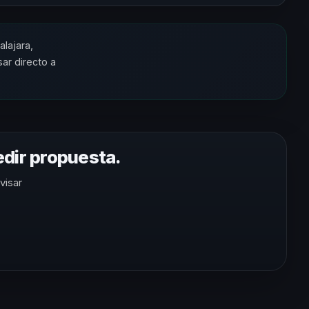
lajara,
ar directo a
pedir propuesta.
visar