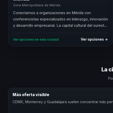
Zona Metropolitana de Mérida
Conectamos a organizaciones en Mérida con
conferencistas especializados en liderazgo, innovación
y desarrollo empresarial. La capital cultural del sureste
con el ecosistema de negocios más dinámico de la
península.
Ver opciones →
Ver opciones en esta ciudad
La c
Po
Más oferta visible
CDMX, Monterrey y Guadalajara suelen concentrar más perfi