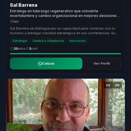
Sal Barrena
Estratega en liderazgo regenerativo que convierte
incertidumbre y cambio organizacional en mejores decisiones,
adaptacion y accion para lideres y empresas.
MX
Sal Barrena se distingue por su capacidad para conectar con lo
humano y entregar claridad estratégica en sus conferencias. Su
enfoque úni...
Estrategia
Cambio y Adaptación
Innovación
20
años
3
conf.
Cotizar
Ver Perfil
ES
EN