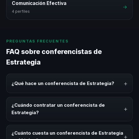
Comunicación Efectiva
→
4 perfiles
PREGUNTAS FRECUENTES
FAQ sobre conferencistas de
Estrategia
+
¿Qué hace un conferencista de Estrategia?
Un conferencista de Estrategia es un experto que
comparte conocimiento, estrategias y experiencias sobre
¿Cuándo contratar un conferencista de
+
este tema en eventos corporativos, convenciones y
Estrategia?
seminarios. Su objetivo es generar reflexión, inspiración y
herramientas aplicables para la audiencia.
Es ideal contratar un conferencista de Estrategia para
kick-offs, convenciones anuales, programas de
¿Cuánto cuesta un conferencista de Estrategia
+
desarrollo, eventos de integración o cuando tu