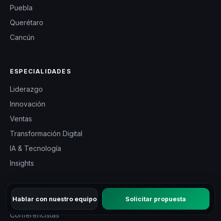
Puebla
Querétaro
Cancún
ESPECIALIDADES
Liderazgo
Innovación
Ventas
Transformación Digital
IA & Tecnología
Insights
EMPRESA
Hablar con nuestro equipo
Solicitar propuesta
Conferencistas