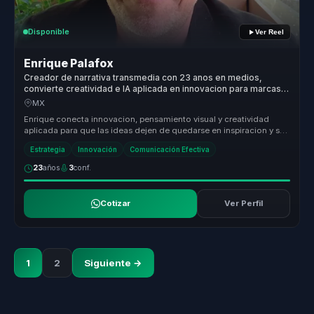
Disponible
Ver Reel
Enrique Palafox
Creador de narrativa transmedia con 23 anos en medios,
convierte creatividad e IA aplicada en innovacion para marcas y
equipos.
MX
Enrique conecta innovacion, pensamiento visual y creatividad
aplicada para que las ideas dejen de quedarse en inspiracion y se
conviertan...
Estrategia
Innovación
Comunicación Efectiva
23
años
3
conf.
Cotizar
Ver Perfil
1
2
Siguiente →