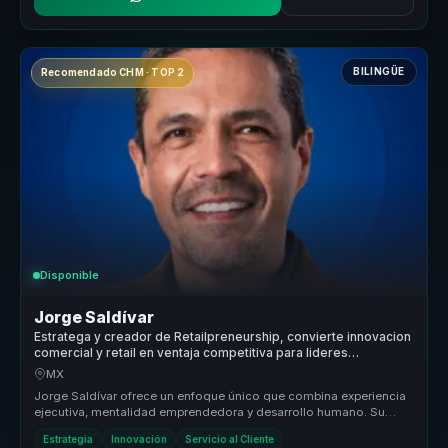
BILINGÜE
Recomendado CHM · TOP 2
Disponible
Jorge Saldívar
Estratega y creador de Retailpreneurship, convierte innovacion
comercial y retail en ventaja competitiva para lideres
empresariales.
MX
Jorge Saldívar ofrece un enfoque único que combina experiencia
ejecutiva, mentalidad emprendedora y desarrollo humano. Su
metodología Ret...
Estrategia
Innovación
Servicio al Cliente