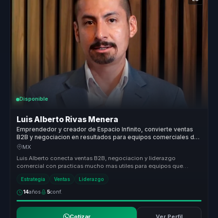
Disponible
Luis Alberto Rivas Menera
Emprendedor y creador de Espacio Infinito, convierte ventas
B2B y negociacion en resultados para equipos comerciales de
alto valor.
MX
Luis Alberto conecta ventas B2B, negociacion y liderazgo
comercial con practicas mucho mas utiles para equipos que
necesitan vender con m...
Estrategia
Ventas
Liderazgo
14
años
5
conf.
Cotizar
Ver Perfil