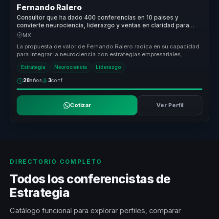
Fernando Ralero
Consultor que ha dado 400 conferencias en 10 paises y
convierte neurociencia, liderazgo y ventas en claridad para
empresas.
MX
La propuesta de valor de Fernando Ralero radica en su capacidad
para integrar la neurociencia con estrategias empresariales,
ofreciendo a...
Estrategia
Neurociencia
Liderazgo
28
años
3
conf.
Cotizar
Ver Perfil
DIRECTORIO COMPLETO
Todos los conferencistas de
Estrategia
Catálogo funcional para explorar perfiles, comparar