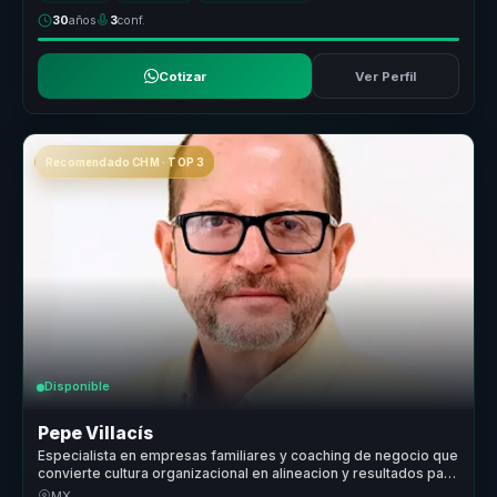
30
años
3
conf.
Cotizar
Ver Perfil
Recomendado CHM · TOP 3
Disponible
Pepe Villacís
Especialista en empresas familiares y coaching de negocio que
convierte cultura organizacional en alineacion y resultados para
empresas y equipos.
MX