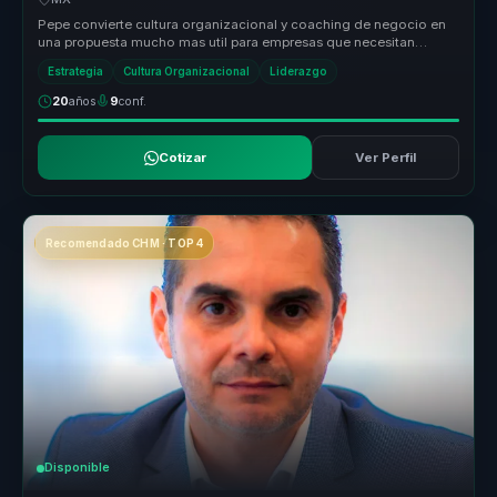
Pepe convierte cultura organizacional y coaching de negocio en
una propuesta mucho mas util para empresas que necesitan
alinear mejor a s...
Estrategia
Cultura Organizacional
Liderazgo
20
años
9
conf.
Cotizar
Ver Perfil
Recomendado CHM · TOP 4
Disponible