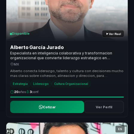
Disponible
Ver Reel
Alberto García Jurado
Especialista en inteligencia colaborativa y transformacion
organizacional que convierte liderazgo estrategico en
cohesion para lideres y equipos.
MX
Alberto conecta liderazgo, talento y cultura con decisiones mucho
mas claras sobre cohesion, alineacion y direccion, para
organizaciones ...
Estrategia
Liderazgo
Cultura Organizacional
20
años
3
conf.
Cotizar
Ver Perfil
ES