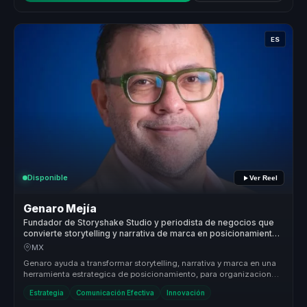
ES
Disponible
Ver Reel
Genaro Mejía
Fundador de Storyshake Studio y periodista de negocios que
convierte storytelling y narrativa de marca en posicionamiento
para empresas y lideres.
MX
Genaro ayuda a transformar storytelling, narrativa y marca en una
herramienta estrategica de posicionamiento, para organizaciones
que nec...
Estrategia
Comunicación Efectiva
Innovación