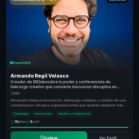
Disponible
Armando Regil Velasco
Creador de (RE)descubre tu poder y conferencista de
liderazgo creativo que convierte innovacion disruptiva en
accion para organizaciones y equipos.
MX
Armando traduce innovacion, liderazgo creativo y cambio en una
conversacion util para organizaciones que quieren preparar mejor
a sus equ...
Estrategia
Innovación
Cambio y Adaptación
15
años
3
conf.
Cotizar
Ver Perfil