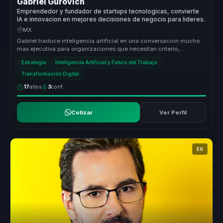
Gabriel Gurovich
Emprendedor y fundador de startups tecnologicas, convierte
IA e innovacion en mejores decisiones de negocio para lideres.
MX
Gabriel traduce inteligencia artificial en una conversacion mucho
mas ejecutiva para organizaciones que necesitan criterio,
adopcion real...
Estrategia
Inteligencia Artificial y Futuro del Trabajo
Transformación Digital
17
años
3
conf.
Cotizar
Ver Perfil
ES