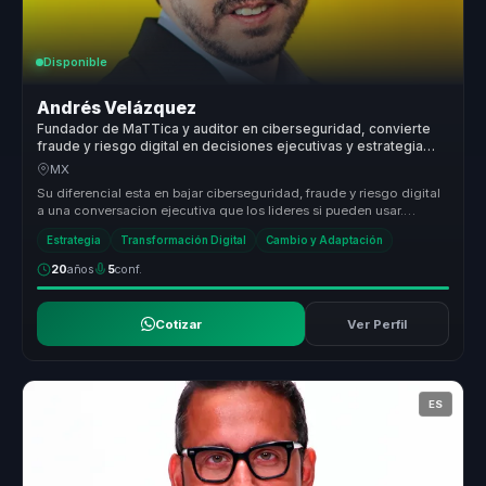
Disponible
Andrés Velázquez
Fundador de MaTTica y auditor en ciberseguridad, convierte
fraude y riesgo digital en decisiones ejecutivas y estrategia
para empresas.
MX
Su diferencial esta en bajar ciberseguridad, fraude y riesgo digital
a una conversacion ejecutiva que los lideres si pueden usar.
Convier...
Estrategia
Transformación Digital
Cambio y Adaptación
20
años
5
conf.
Cotizar
Ver Perfil
ES