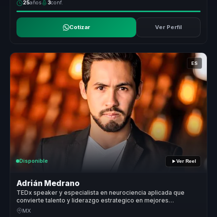
25
años
3
conf.
Cotizar
Ver Perfil
ES
Disponible
Ver Reel
Adrián Medrano
TEDx speaker y especialista en neurociencia aplicada que
convierte talento y liderazgo estrategico en mejores
decisiones para empresas y equipos.
MX