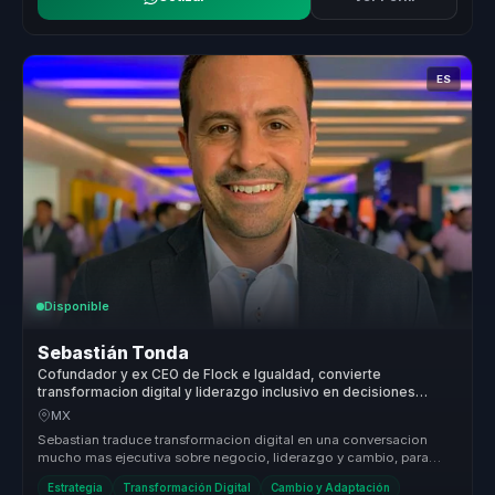
ES
Disponible
Sebastián Tonda
Cofundador y ex CEO de Flock e Igualdad, convierte
transformacion digital y liderazgo inclusivo en decisiones
ejecutivas para empresas.
MX
Sebastian traduce transformacion digital en una conversacion
mucho mas ejecutiva sobre negocio, liderazgo y cambio, para
organizaciones q...
Estrategia
Transformación Digital
Cambio y Adaptación