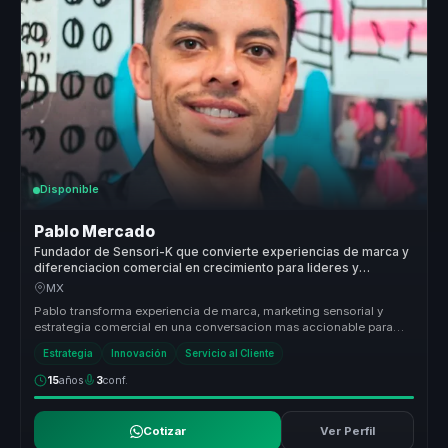
Disponible
Pablo Mercado
Fundador de Sensori-K que convierte experiencias de marca y
diferenciacion comercial en crecimiento para lideres y
empresas.
MX
Pablo transforma experiencia de marca, marketing sensorial y
estrategia comercial en una conversacion mas accionable para
empresas que qu...
Estrategia
Innovación
Servicio al Cliente
15
años
3
conf.
Cotizar
Ver Perfil