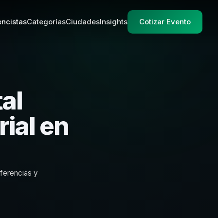
ncistas
Categorías
Ciudades
Insights
Cotizar Evento
al
ial en
nferencias y