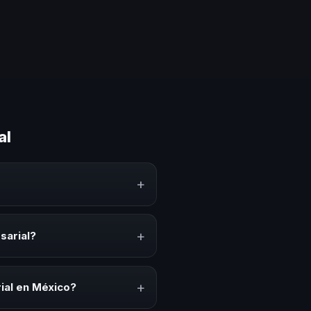
al
+
onocimiento, estrategias y
erar reflexión, inspiración y
+
sarial?
ffs, convenciones anuales,
io cultural relacionado con esta
+
ial en México?