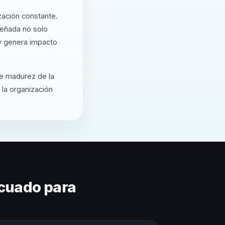
zación constante.
señada no solo
 y genera impacto
de madurez de la
 la organización
cuado para