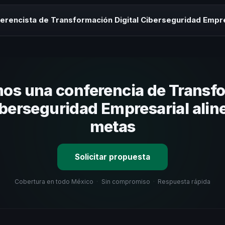
rayectoria del speaker, la modalidad (presencial o virtual) y la dura
 sin costo y una propuesta en menos de 24 horas adaptada a tu presu
erencista de Transformación Digital Ciberseguridad Empr
 tema, su estilo de comunicación, casos de éxito con audiencias simi
nizacional. En CHM México te ayudamos con una selección estratégica
os una conferencia de Transf
iberseguridad Empresarial alin
metas
Solicitar propuesta
Cobertura en todo México
·
Sin compromiso
·
Respuesta rápida