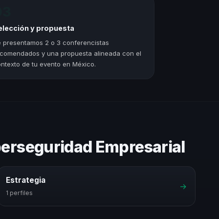
03
elección y propuesta
 presentamos 2 o 3 conferencistas
comendados y una propuesta alineada con el
ntexto de tu evento en México.
berseguridad Empresarial
Estrategia
→
1 perfiles