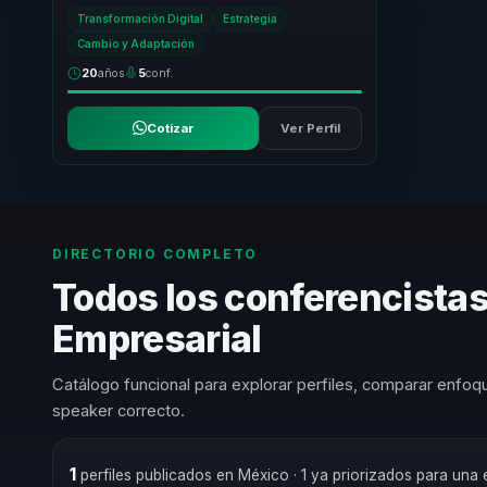
ejecutiva que los lideres si pueden usar.
Transformación Digital
Estrategia
Convier...
Cambio y Adaptación
20
años
5
conf.
Cotizar
Ver Perfil
DIRECTORIO COMPLETO
Todos los conferencistas
Empresarial
Catálogo funcional para explorar perfiles, comparar enfoqu
speaker correcto.
1
perfiles publicados en México
· 1 ya priorizados para una