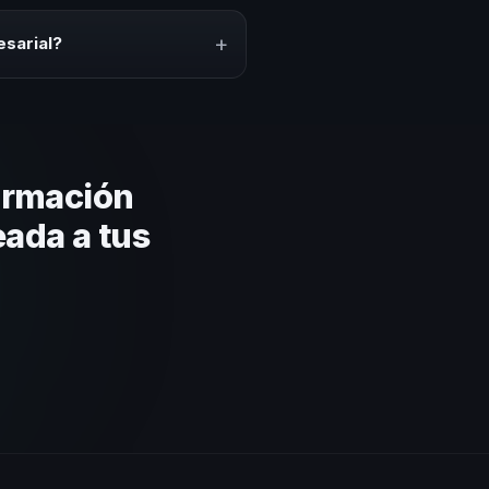
ción del evento. En CHM México
puesto.
+
esarial?
lares y su capacidad de adaptar
 basada en estos criterios.
ormación
eada a tus