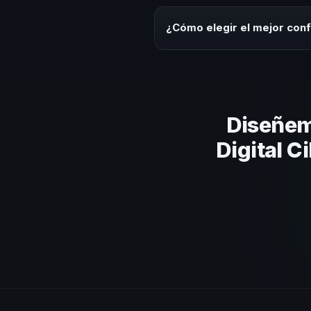
Los honorarios varían según la t
ofrecemos asesoría estratégica
¿Cómo elegir el mejor conf
Evalúa su experiencia real en el
el contenido a tu contexto orga
Diseñem
Digital C