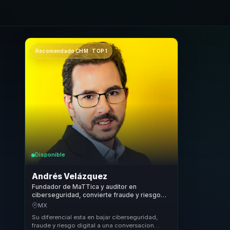
Recomendado CHM · TOP 1
Disponible
Andrés Velázquez
Fundador de MaTTica y auditor en
ciberseguridad, convierte fraude y riesgo
digital en decisiones ejecutivas y estrategia
MX
para empresas.
Su diferencial esta en bajar ciberseguridad,
fraude y riesgo digital a una conversacion