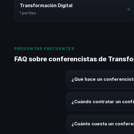
Transformación Digital
→
1 perfiles
PREGUNTAS FRECUENTES
FAQ sobre conferencistas de Transfo
¿Qué hace un conferencist
Un conferencista de Transformac
experiencias sobre este tema en
¿Cuándo contratar un conf
herramientas aplicables para la 
Es ideal contratar un conferenc
programas de desarrollo, evento
¿Cuánto cuesta un confere
temática.