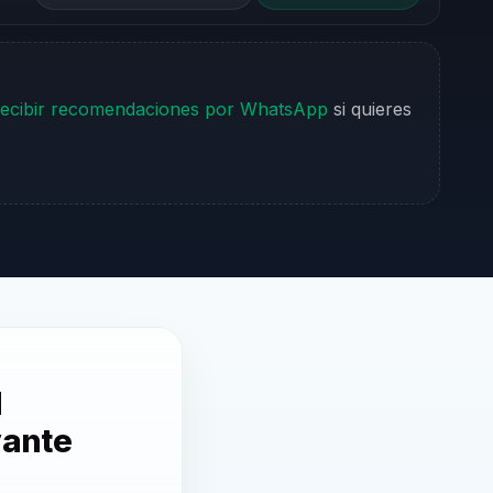
ecibir recomendaciones por WhatsApp
si quieres
l
vante