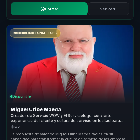
Cotizar
Ver Perfil
Recomendado CHM · TOP 2
Disponible
Miguel Uribe Maeda
Creador de Servicio WOW y El Serviciologo, convierte
experiencia del cliente y cultura de servicio en lealtad para
empresas.
MX
La propuesta de valor de Miguel Uribe Maeda radica en su
capacidad para transformar la cultura de servicio de las empresas