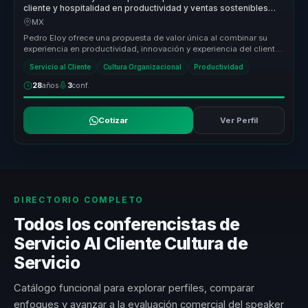
cliente y hospitalidad en productividad y ventas sostenibles
para empresas.
MX
Pedro Eloy ofrece una propuesta de valor única al combinar su
experiencia en productividad, innovación y experiencia del cliente
con un e...
Servicio al Cliente
Cultura Organizacional
Productividad
28
años
3
conf.
Cotizar
Ver Perfil
DIRECTORIO COMPLETO
Todos los conferencistas de
Servicio Al Cliente Cultura de
Servicio
Catálogo funcional para explorar perfiles, comparar
enfoques y avanzar a la evaluación comercial del speaker