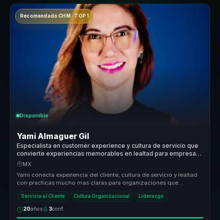
Recomendado CHM · TOP 1
Disponible
Yami Almaguer Gil
Especialista en customer experience y cultura de servicio que
convierte experiencias memorables en lealtad para empresas
y equipos.
MX
Yami conecta experiencia del cliente, cultura de servicio y lealtad
con practicas mucho mas claras para organizaciones que
necesitan dife...
Servicio al Cliente
Cultura Organizacional
Liderazgo
20
años
3
conf.