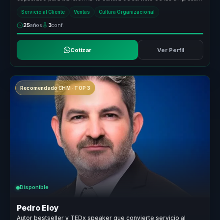
en un pilar es...
Servicio al Cliente
Ventas
Cultura Organizacional
25
años
3
conf.
Cotizar
Ver Perfil
Recomendado CHM · TOP 3
Disponible
Pedro Eloy
Autor bestseller y TEDx speaker que convierte servicio al