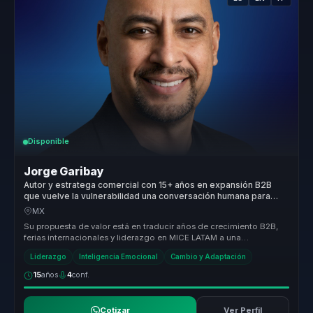
Disponible
Jorge Garibay
Autor y estratega comercial con 15+ años en expansión B2B
que vuelve la vulnerabilidad una conversación humana para
empresas.
MX
Su propuesta de valor está en traducir años de crecimiento B2B,
ferias internacionales y liderazgo en MICE LATAM a una
conversación human...
Liderazgo
Inteligencia Emocional
Cambio y Adaptación
15
años
4
conf.
Cotizar
Ver Perfil