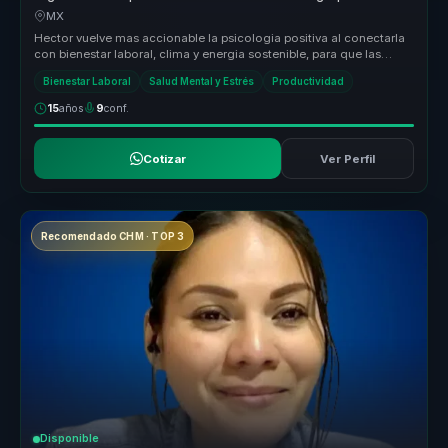
equipos de trabajo.
MX
Hector vuelve mas accionable la psicologia positiva al conectarla
con bienestar laboral, clima y energia sostenible, para que las
empresa...
Bienestar Laboral
Salud Mental y Estrés
Productividad
15
años
9
conf.
Cotizar
Ver Perfil
Recomendado CHM · TOP 3
Disponible