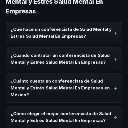
Mental y Estrés Salud Mental En
Empresas
¿Qué hace un conferencista de Salud Mental y
+
Estrés Salud Mental En Empresas?
Un conferencista de Salud Mental y Estrés Salud Mental
En Empresas es un experto que comparte conocimiento,
¿Cuándo contratar un conferencista de Salud
+
estrategias y experiencias sobre este tema en eventos
Mental y Estrés Salud Mental En Empresas?
corporativos, convenciones y seminarios. Su objetivo es
generar reflexión, inspiración y herramientas aplicables
Es ideal contratar un conferencista de Salud Mental y
para la audiencia.
Estrés Salud Mental En Empresas para kick-offs,
¿Cuánto cuesta un conferencista de Salud
convenciones anuales, programas de desarrollo, eventos
+
Mental y Estrés Salud Mental En Empresas en
de integración o cuando tu organización necesita
México?
impulsar un cambio cultural relacionado con esta
temática.
Los honorarios varían según la trayectoria del speaker, la
modalidad (presencial o virtual) y la duración del evento.
¿Cómo elegir el mejor conferencista de Salud
+
En CHM México ofrecemos asesoría estratégica sin
Mental y Estrés Salud Mental En Empresas?
costo y una propuesta en menos de 24 horas adaptada a