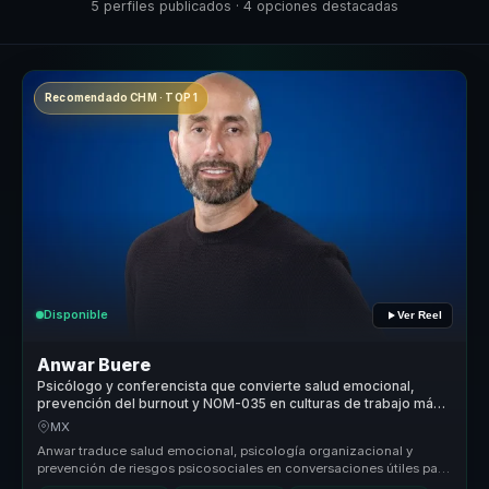
5 perfiles publicados · 4 opciones destacadas
Recomendado CHM · TOP 1
Disponible
Ver Reel
Anwar Buere
Psicólogo y conferencista que convierte salud emocional,
prevención del burnout y NOM-035 en culturas de trabajo más
humanas.
MX
Anwar traduce salud emocional, psicología organizacional y
prevención de riesgos psicosociales en conversaciones útiles para
empresas. Ay...