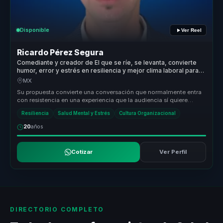
Disponible
Ver Reel
Ricardo Pérez Segura
Comediante y creador de El que se ríe, se levanta, convierte
humor, error y estrés en resiliencia y mejor clima laboral para
equipos.
MX
Su propuesta convierte una conversación que normalmente entra
con resistencia en una experiencia que la audiencia sí quiere
escuchar. Des...
Resiliencia
Salud Mental y Estrés
Cultura Organizacional
20
años
Cotizar
Ver Perfil
DIRECTORIO COMPLETO