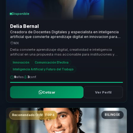
Disponible
Delia Bernal
Creadora de Docentes Digitales y especialista en inteligencia
artificial que convierte aprendizaje digital en innovacion para
instituciones y equipos.
MX
Delia convierte aprendizaje digital, creatividad e inteligencia
artificial en una propuesta mas accionable para instituciones y
empresas ...
Innovación
Comunicación Efectiva
Inteligencia Artificial y Futuro del Trabajo
9
años
3
conf.
Cotizar
Ver Perfil
BILINGÜE
Recomendado CHM · TOP 4