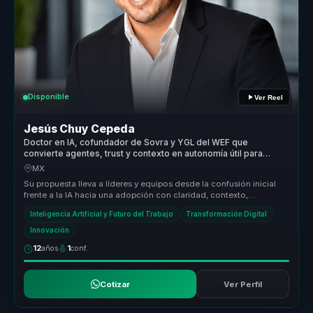
Disponible
Ver Reel
Jesús Chuy Cepeda
Doctor en IA, cofundador de Sovra y YGL del WEF que
convierte agentes, trust y contexto en autonomía útil para
líderes y equipos.
MX
Su propuesta lleva a líderes y equipos desde la confusión inicial
frente a la IA hacia una adopción con claridad, contexto,
confianza y a...
Inteligencia Artificial y Futuro del Trabajo
Transformación Digital
Innovación
12
años
1
conf.
Cotizar
Ver Perfil