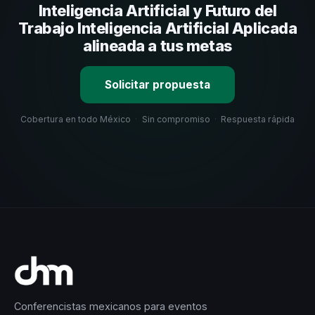
selección estratégica basada en estos criterios.
Inteligencia Artificial y Futuro del
Trabajo Inteligencia Artificial Aplicada
alineada a tus metas
Solicitar propuesta
Cobertura en todo México
·
Sin compromiso
·
Respuesta rápida
Conferencistas mexicanos para eventos