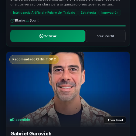
una conversacion clara para organizaciones que necesitan
criterio, etica...
Inteligencia Artificial y Futuro del Trabajo
Estrategia
Innovación
10
años
3
conf.
Cotizar
Ver Perfil
Recomendado CHM · TOP 2
Disponible
Ver Reel
Gabriel Gurovich