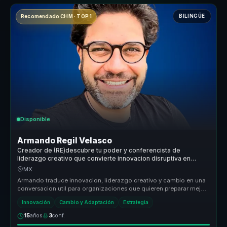
BILINGÜE
Recomendado CHM · TOP 1
Disponible
Armando Regil Velasco
Creador de (RE)descubre tu poder y conferencista de
liderazgo creativo que convierte innovacion disruptiva en
accion para organizaciones y equipos.
MX
Armando traduce innovacion, liderazgo creativo y cambio en una
conversacion util para organizaciones que quieren preparar mejor
a sus equ...
Innovación
Cambio y Adaptación
Estrategia
15
años
3
conf.