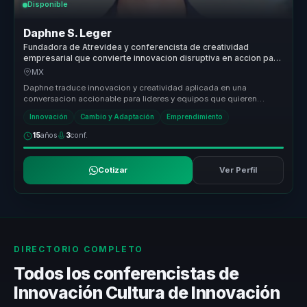
Disponible
Daphne S. Leger
Fundadora de Atrevidea y conferencista de creatividad
empresarial que convierte innovacion disruptiva en accion para
lideres y equipos.
MX
Daphne traduce innovacion y creatividad aplicada en una
conversacion accionable para lideres y equipos que quieren
impulsar cambio, nueva...
Innovación
Cambio y Adaptación
Emprendimiento
15
años
3
conf.
Cotizar
Ver Perfil
DIRECTORIO COMPLETO
Todos los conferencistas de
Innovación Cultura de Innovación