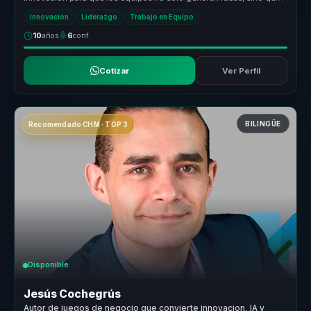
aprendan a c...
Innovación
Liderazgo
Trabajo en Equipo
10
años
6
conf.
Cotizar
Ver Perfil
BILINGÜE
Recomendado CHM · TOP 3
Disponible
Jesús Cochegrús
Autor de juegos de negocio que convierte innovacion, IA y