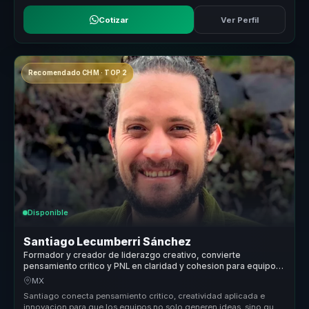
Cotizar
Ver Perfil
Recomendado CHM · TOP 2
Disponible
Santiago Lecumberri Sánchez
Formador y creador de liderazgo creativo, convierte
pensamiento critico y PNL en claridad y cohesion para equipos
de trabajo.
MX
Santiago conecta pensamiento critico, creatividad aplicada e
innovacion para que los equipos no solo generen ideas, sino que