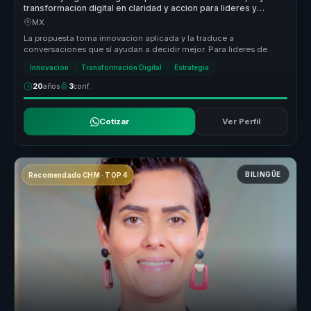
transformacion digital en claridad y accion para lideres y
empresas.
MX
La propuesta toma innovacion aplicada y la traduce a
conversaciones que sí ayudan a decidir mejor. Para lideres de
transformacion, aprend...
Innovación
Transformación Digital
Estrategia
20
años
3
conf.
Cotizar
Ver Perfil
BILINGÜE
Recomendado CHM · TOP 4