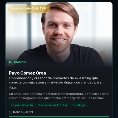
Recomendado CHM · TOP 1
Disponible
Pavo Gómez Orea
Emprendedor y creador de proyectos de e-learning que
conecta comunicacion y marketing digital con claridad para
empresas.
MX
Su propuesta conecta mentalidad emprendedora, comunicacion y
vision de negocio para que crecimiento deje de ser una aspiracion
abstracta....
Emprendimiento
Comunicación Efectiva
Estrategia
15
años
3
conf.