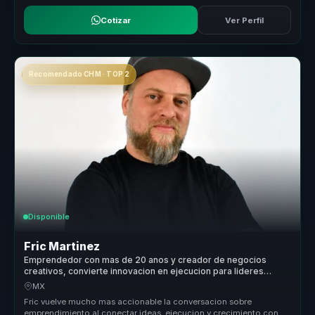
Cotizar
Ver Perfil
Recomendado CHM · TOP 2
Disponible
Fric Martinez
Emprendedor con mas de 20 anos y creador de negocios
creativos, convierte innovacion en ejecucion para lideres
empresariales.
MX
Fric vuelve mucho mas accionable la conversacion sobre
emprendimiento al conectar ideas, ejecucion y crecimiento con