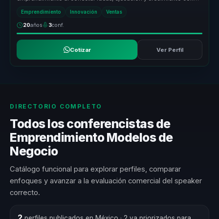
decisiones claras de...
Emprendimiento
Innovación
Ventas
20
años
3
conf.
Cotizar
Ver Perfil
DIRECTORIO COMPLETO
Todos los conferencistas de
Emprendimiento Modelos de
Negocio
Catálogo funcional para explorar perfiles, comparar
enfoques y avanzar a la evaluación comercial del speaker
correcto.
2
perfiles publicados en México
· 2 ya priorizados para