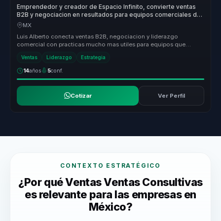
Emprendedor y creador de Espacio Infinito, convierte ventas
B2B y negociacion en resultados para equipos comerciales de
alto valor.
MX
Luis Alberto conecta ventas B2B, negociacion y liderazgo
comercial con practicas mucho mas utiles para equipos que
necesitan vender con m...
Ventas
Liderazgo
Estrategia
14
años
5
conf.
Cotizar
Ver Perfil
CONTEXTO ESTRATÉGICO
¿Por qué Ventas Ventas Consultivas
es relevante para las empresas en
México?