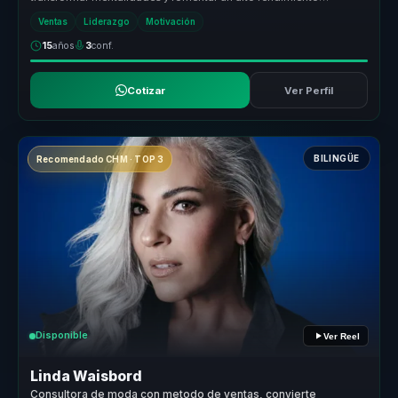
sostenido en las orga...
Ventas
Liderazgo
Motivación
15
años
3
conf.
Cotizar
Ver Perfil
BILINGÜE
Recomendado CHM · TOP 3
Disponible
Ver Reel
Linda Waisbord
Consultora de moda con metodo de ventas, convierte