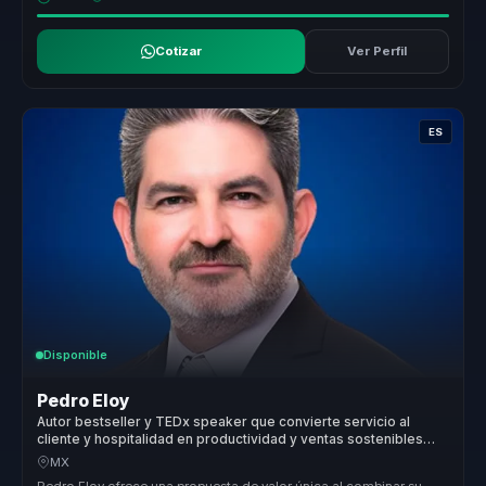
Cotizar
Ver Perfil
ES
Disponible
Pedro Eloy
Autor bestseller y TEDx speaker que convierte servicio al
cliente y hospitalidad en productividad y ventas sostenibles
para empresas.
MX