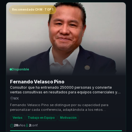
Recomendado CHM · TOP 1
Disponible
Fernando Velasco Pino
Consultor que ha entrenado 250000 personas y convierte
ventas consultivas en resultados para equipos comerciales y
lideres.
MX
Fernando Velasco Pino se distingue por su capacidad para
personalizar cada conferencia, adaptándola a los retos
específicos de cada empre...
Ventas
Trabajo en Equipo
Motivación
28
años
2
conf.