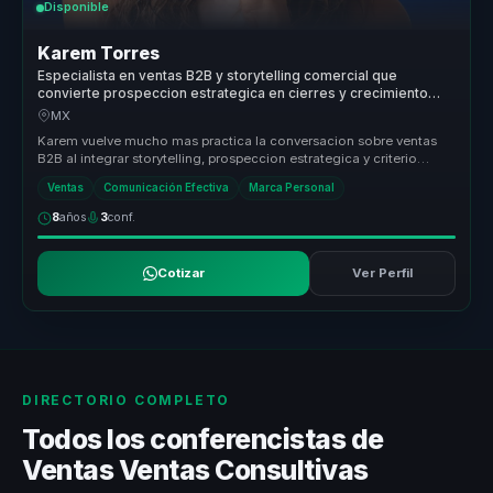
Disponible
Karem Torres
Especialista en ventas B2B y storytelling comercial que
convierte prospeccion estrategica en cierres y crecimiento
para equipos comerciales.
MX
Karem vuelve mucho mas practica la conversacion sobre ventas
B2B al integrar storytelling, prospeccion estrategica y criterio
comercial e...
Ventas
Comunicación Efectiva
Marca Personal
8
años
3
conf.
Cotizar
Ver Perfil
DIRECTORIO COMPLETO
Todos los conferencistas de
Ventas Ventas Consultivas