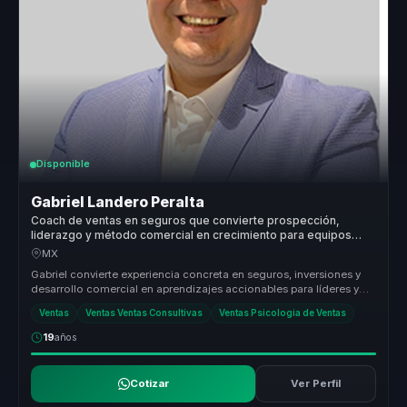
Disponible
Gabriel Landero Peralta
Coach de ventas en seguros que convierte prospección,
liderazgo y método comercial en crecimiento para equipos
financieros.
MX
Gabriel convierte experiencia concreta en seguros, inversiones y
desarrollo comercial en aprendizajes accionables para líderes y
equipos ...
Ventas
Ventas Ventas Consultivas
Ventas Psicologia de Ventas
19
años
Cotizar
Ver Perfil