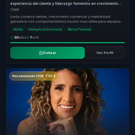
experiencia del cliente y liderazgo femenino en crecimiento
comercial para marcas.
MX
Linda conecta ventas, crecimiento comercial y mentalidad
ganadora con comportamientos mucho mas utiles para equipos
que necesitan sostene...
Ventas
Inteligencia Emocional
Marca Personal
30
años
7
conf.
Cotizar
Ver Perfil
Recomendado CHM · TOP 4