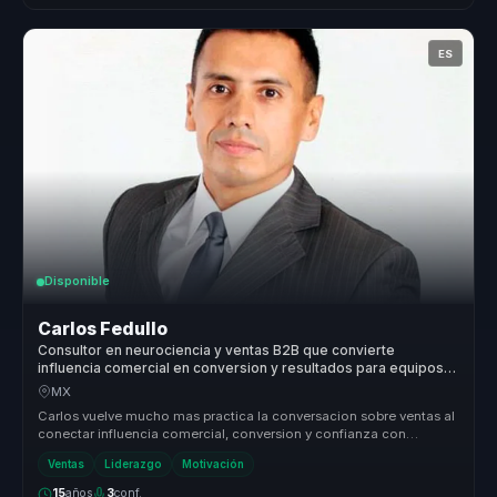
ES
Disponible
Carlos Fedullo
Consultor en neurociencia y ventas B2B que convierte
influencia comercial en conversion y resultados para equipos
comerciales.
MX
Carlos vuelve mucho mas practica la conversacion sobre ventas al
conectar influencia comercial, conversion y confianza con
comportamiento...
Ventas
Liderazgo
Motivación
15
años
3
conf.