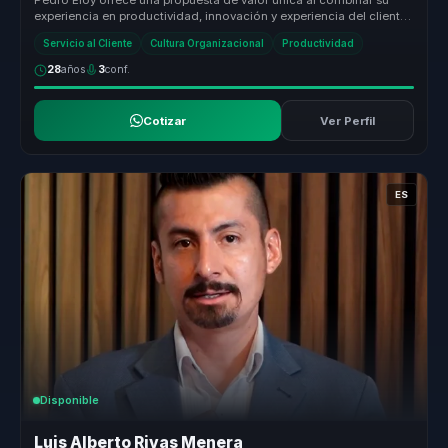
Pedro Eloy ofrece una propuesta de valor única al combinar su
experiencia en productividad, innovación y experiencia del cliente
con un e...
Servicio al Cliente
Cultura Organizacional
Productividad
28
años
3
conf.
Cotizar
Ver Perfil
ES
Disponible
Luis Alberto Rivas Menera