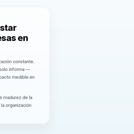
star
esas en
zación constante.
 solo informa —
mpacto medible en
de madurez de la
 la organización