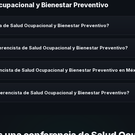
cupacional y Bienestar Preventivo
a de Salud Ocupacional y Bienestar Preventivo?
cional y Bienestar Preventivo es un experto que comparte conocimie
orativos, convenciones y seminarios. Su objetivo es generar reflexió
rencista de Salud Ocupacional y Bienestar Preventivo?
ista de Salud Ocupacional y Bienestar Preventivo para kick-offs, co
ión o cuando tu organización necesita impulsar un cambio cultural rel
cista de Salud Ocupacional y Bienestar Preventivo en Mé
rayectoria del speaker, la modalidad (presencial o virtual) y la dura
 sin costo y una propuesta en menos de 24 horas adaptada a tu presu
erencista de Salud Ocupacional y Bienestar Preventivo?
 tema, su estilo de comunicación, casos de éxito con audiencias simi
nizacional. En CHM México te ayudamos con una selección estratégica
 una conferencia de Salud Ocu