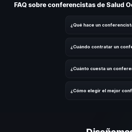
FAQ sobre conferencistas de Salud O
¿Qué hace un conferencist
Un conferencista de Salud Ocupa
sobre este tema en eventos corp
¿Cuándo contratar un confe
aplicables para la audiencia.
Es ideal contratar un conferenc
desarrollo, eventos de integrac
¿Cuánto cuesta un conferen
Los honorarios varían según la t
ofrecemos asesoría estratégica
¿Cómo elegir el mejor conf
Evalúa su experiencia real en el
el contenido a tu contexto orga
Diseñemos