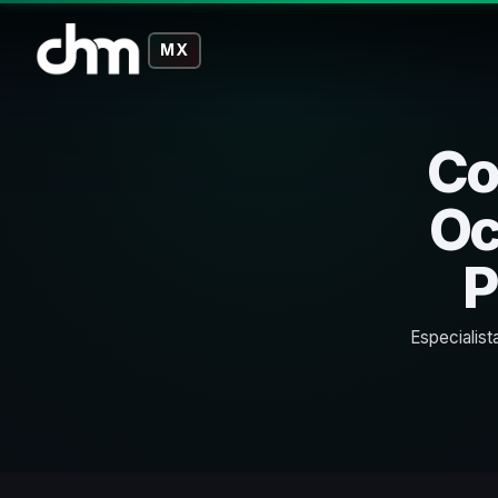
MX
Co
Oc
P
Especialist