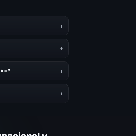
+
nto, estrategias y experiencias
n, inspiración y herramientas
+
nvenciones anuales, programas de
acionado con esta temática.
+
xico?
ción del evento. En CHM México
puesto.
+
lares y su capacidad de adaptar
 basada en estos criterios.
pacional y