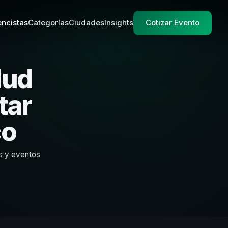
ncistas
Categorías
Ciudades
Insights
Cotizar Evento
lud
tar
co
as y eventos