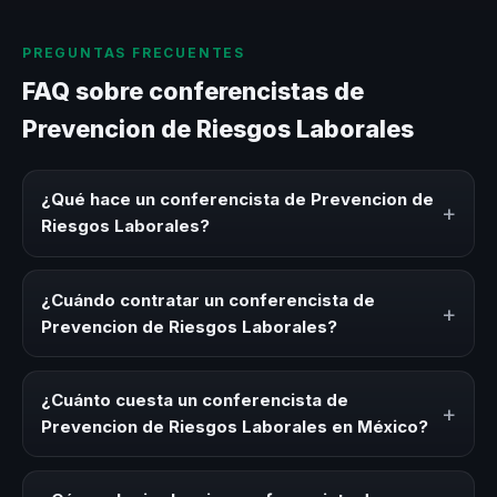
PREGUNTAS FRECUENTES
FAQ sobre conferencistas de
Prevencion de Riesgos Laborales
¿Qué hace un conferencista de Prevencion de
+
Riesgos Laborales?
Un conferencista de Prevencion de Riesgos Laborales es
un experto que comparte conocimiento, estrategias y
¿Cuándo contratar un conferencista de
+
experiencias sobre este tema en eventos corporativos,
Prevencion de Riesgos Laborales?
convenciones y seminarios. Su objetivo es generar
reflexión, inspiración y herramientas aplicables para la
Es ideal contratar un conferencista de Prevencion de
audiencia.
Riesgos Laborales para kick-offs, convenciones anuales,
¿Cuánto cuesta un conferencista de
+
programas de desarrollo, eventos de integración o
Prevencion de Riesgos Laborales en México?
cuando tu organización necesita impulsar un cambio
cultural relacionado con esta temática.
Los honorarios varían según la trayectoria del speaker, la
modalidad (presencial o virtual) y la duración del evento.