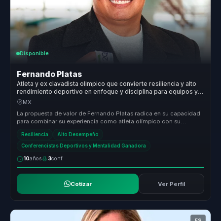
Disponible
Fernando Platas
Atleta y ex clavadista olimpico que convierte resiliencia y alto
rendimiento deportivo en enfoque y disciplina para equipos y
lideres.
MX
La propuesta de valor de Fernando Platas radica en su capacidad
para combinar su experiencia como atleta olímpico con su
conocimiento en ...
Resiliencia
Alto Desempeño
Conferencistas Deportivos y Mentalidad Ganadora
10
años
3
conf.
Cotizar
Ver Perfil
ES