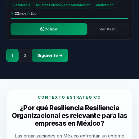
superación y éxi...
Resiliencia
Mujeres Líderes y Empoderamiento
Motivación
22
años
2
conf.
Cotizar
Ver Perfil
1
2
Siguiente →
CONTEXTO ESTRATÉGICO
¿Por qué Resiliencia Resiliencia
Organizacional es relevante para las
empresas en México?
Las organizaciones en México enfrentan un entorno