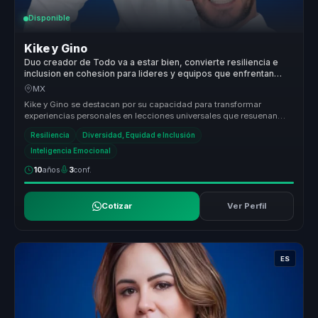
Disponible
Kike y Gino
Duo creador de Todo va a estar bien, convierte resiliencia e
inclusion en cohesion para lideres y equipos que enfrentan
crisis.
MX
Kike y Gino se destacan por su capacidad para transformar
experiencias personales en lecciones universales que resuenan
con cualquier aud...
Resiliencia
Diversidad, Equidad e Inclusión
Inteligencia Emocional
10
años
3
conf.
Cotizar
Ver Perfil
ES