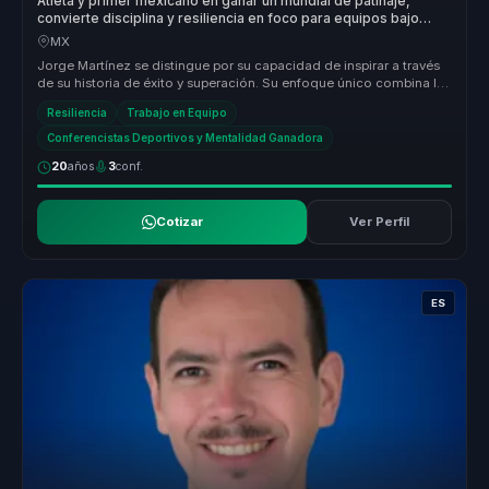
Atleta y primer mexicano en ganar un mundial de patinaje,
convierte disciplina y resiliencia en foco para equipos bajo
presion.
MX
Jorge Martínez se distingue por su capacidad de inspirar a través
de su historia de éxito y superación. Su enfoque único combina la
exper...
Resiliencia
Trabajo en Equipo
Conferencistas Deportivos y Mentalidad Ganadora
20
años
3
conf.
Cotizar
Ver Perfil
ES