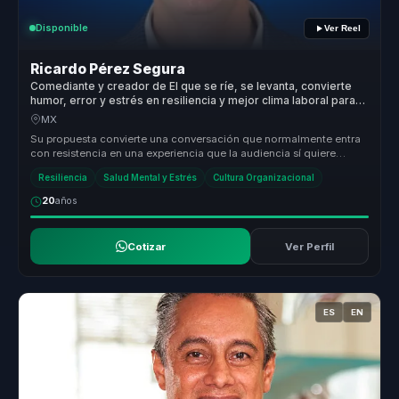
Disponible
Ver Reel
Ricardo Pérez Segura
Comediante y creador de El que se ríe, se levanta, convierte
humor, error y estrés en resiliencia y mejor clima laboral para
equipos.
MX
Su propuesta convierte una conversación que normalmente entra
con resistencia en una experiencia que la audiencia sí quiere
escuchar. Des...
Resiliencia
Salud Mental y Estrés
Cultura Organizacional
20
años
Cotizar
Ver Perfil
ES
EN