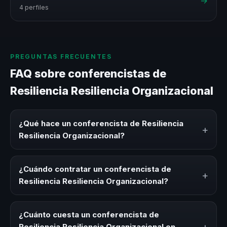
→
4 perfiles
PREGUNTAS FRECUENTES
FAQ sobre conferencistas de
Resiliencia Resiliencia Organizacional
¿Qué hace un conferencista de Resiliencia
+
Resiliencia Organizacional?
Un conferencista de Resiliencia Resiliencia
Organizacional es un experto que comparte
¿Cuándo contratar un conferencista de
+
conocimiento, estrategias y experiencias sobre este tema
Resiliencia Resiliencia Organizacional?
en eventos corporativos, convenciones y seminarios. Su
objetivo es generar reflexión, inspiración y herramientas
Es ideal contratar un conferencista de Resiliencia
aplicables para la audiencia.
Resiliencia Organizacional para kick-offs, convenciones
¿Cuánto cuesta un conferencista de
anuales, programas de desarrollo, eventos de integración
Resiliencia Resiliencia Organizacional en