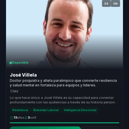
ES
EN
Disponible
José Villela
Doctor psiquiatra y atleta paralimpico que convierte resiliencia
y salud mental en fortaleza para equipos y lideres.
MX
Lo que hace único a José Villela es su capacidad para conectar
profundamente con las audiencias a través de su historia personal
de super...
Resiliencia
Bienestar Laboral
Inteligencia Emocional
13
años
3
conf.