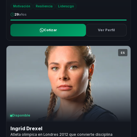
conversación cor...
Motivación
Resiliencia
Liderazgo
29
años
Cotizar
Ver Perfil
ES
Disponible
Ingrid Drexel
Atleta olimpica en Londres 2012 que convierte disciplina