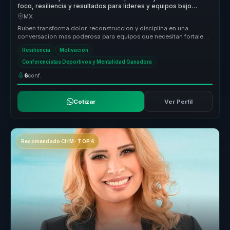
foco, resiliencia y resultados para lideres y equipos bajo
presion.
MX
Ruben transforma dolor, reconstruccion y disciplina en una
conversacion mas poderosa para equipos que necesitan fortaleza
mental, resilie...
Resiliencia
Motivación
Conferencistas Deportivos y Mentalidad Ganadora
6
conf.
Cotizar
Ver Perfil
Recomendado CHM · TOP 4