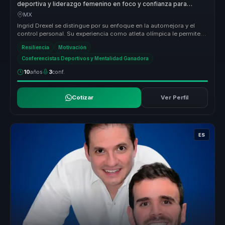
deportiva y liderazgo femenino en foco y confianza para
lideres y equipos.
MX
Ingrid Drexel se distingue por su enfoque en la automejora y el
control personal. Su experiencia como atleta olímpica le permite
ofrecer ...
Resiliencia
Motivación
Conferencistas Deportivos y Mentalidad Ganadora
10
años
3
conf.
Cotizar
Ver Perfil
ES