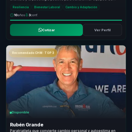
metodología ...
Resiliencia
Bienestar Laboral
Cambio y Adaptación
10
años
3
conf.
Cotizar
Ver Perfil
Recomendado CHM · TOP 3
Disponible
Rubén Grande
Paratriatleta que convierte cambio personal y autoestima en