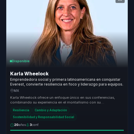
Disponible
Karla Wheelock
Emprendedora social y primera latinoamericana en conquistar
Everest, convierte resiliencia en foco y liderazgo para equipos.
MX
Karla Wheelock ofrece un enfoque único en sus conferencias,
combinando su experiencia en el montañismo con su
conocimiento en administrac...
Resiliencia
Cambio y Adaptación
Sostenibilidad y Responsabilidad Social
20
años
3
conf.