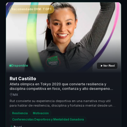
Recomendado CHM · TOP 1
Disponible
Ver Reel
Rut Castillo
Atleta olimpica en Tokyo 2020 que convierte resiliencia y
disciplina competitiva en foco, confianza y alto desempeno
para equipos.
MX
Rut convierte su experiencia deportiva en una narrativa muy util
para hablar de resiliencia, disciplina y fortaleza mental desde un
ejemp...
Resiliencia
Motivación
Conferencistas Deportivos y Mentalidad Ganadora