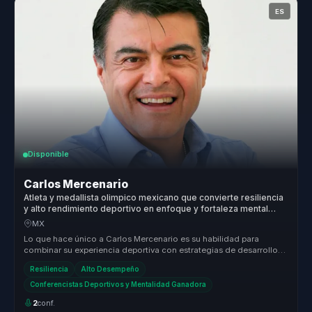
ES
Disponible
Carlos Mercenario
Atleta y medallista olimpico mexicano que convierte resiliencia
y alto rendimiento deportivo en enfoque y fortaleza mental
para equipos.
MX
Lo que hace único a Carlos Mercenario es su habilidad para
combinar su experiencia deportiva con estrategias de desarrollo
personal y pro...
Resiliencia
Alto Desempeño
Conferencistas Deportivos y Mentalidad Ganadora
2
conf.