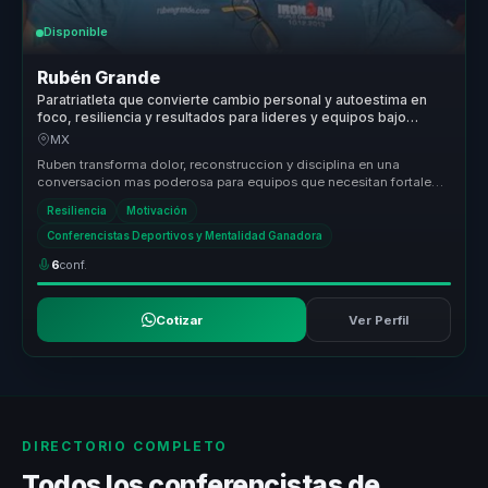
Disponible
Rubén Grande
Paratriatleta que convierte cambio personal y autoestima en
foco, resiliencia y resultados para lideres y equipos bajo
presion.
MX
Ruben transforma dolor, reconstruccion y disciplina en una
conversacion mas poderosa para equipos que necesitan fortaleza
mental, resilie...
Resiliencia
Motivación
Conferencistas Deportivos y Mentalidad Ganadora
6
conf.
Cotizar
Ver Perfil
DIRECTORIO COMPLETO
Todos los conferencistas de