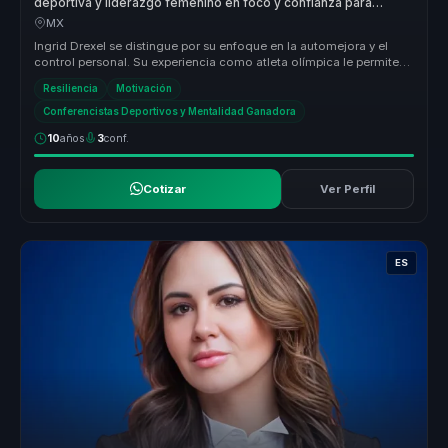
deportiva y liderazgo femenino en foco y confianza para
lideres y equipos.
MX
Ingrid Drexel se distingue por su enfoque en la automejora y el
control personal. Su experiencia como atleta olímpica le permite
ofrecer ...
Resiliencia
Motivación
Conferencistas Deportivos y Mentalidad Ganadora
10
años
3
conf.
Cotizar
Ver Perfil
ES