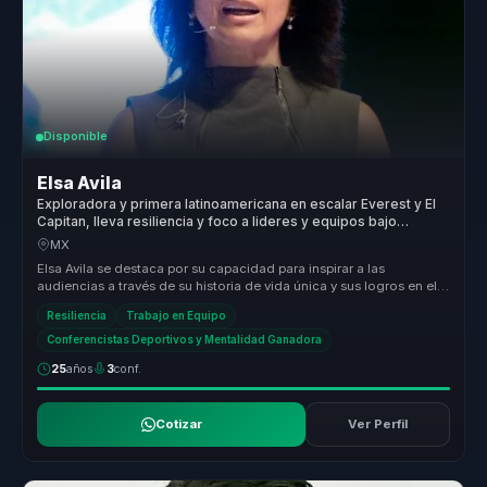
Disponible
Elsa Avila
Exploradora y primera latinoamericana en escalar Everest y El
Capitan, lleva resiliencia y foco a lideres y equipos bajo
presion real.
MX
Elsa Avila se destaca por su capacidad para inspirar a las
audiencias a través de su historia de vida única y sus logros en el
alpinismo....
Resiliencia
Trabajo en Equipo
Conferencistas Deportivos y Mentalidad Ganadora
25
años
3
conf.
Cotizar
Ver Perfil