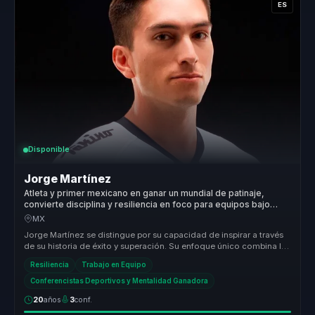
ES
Disponible
Jorge Martínez
Atleta y primer mexicano en ganar un mundial de patinaje,
convierte disciplina y resiliencia en foco para equipos bajo
presion.
MX
Jorge Martínez se distingue por su capacidad de inspirar a través
de su historia de éxito y superación. Su enfoque único combina la
exper...
Resiliencia
Trabajo en Equipo
Conferencistas Deportivos y Mentalidad Ganadora
20
años
3
conf.