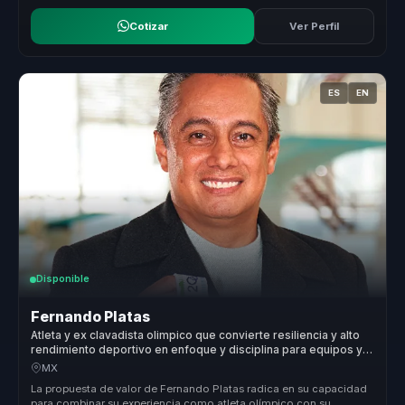
Cotizar
Ver Perfil
ES
EN
Disponible
Fernando Platas
Atleta y ex clavadista olimpico que convierte resiliencia y alto
rendimiento deportivo en enfoque y disciplina para equipos y
lideres.
MX
La propuesta de valor de Fernando Platas radica en su capacidad
para combinar su experiencia como atleta olímpico con su