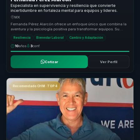
Especialista en supervivencia y resiliencia que convierte
incertidumbre en fortaleza mental para equipos y lideres.
MX
Fernanda Pérez Alarcón ofrece un enfoque único que combina la
aventura y la psicología positiva para transformar equipos. Su
metodología ...
Resiliencia
Bienestar Laboral
Cambio y Adaptación
10
años
3
conf.
Cotizar
Ver Perfil
Recomendado CHM · TOP 4