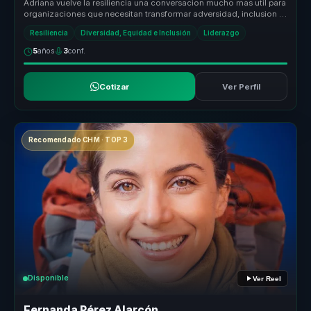
Adriana vuelve la resiliencia una conversacion mucho mas util para
organizaciones que necesitan transformar adversidad, inclusion y
forta...
Resiliencia
Diversidad, Equidad e Inclusión
Liderazgo
5
años
3
conf.
Cotizar
Ver Perfil
Recomendado CHM · TOP 3
Disponible
Ver Reel
Fernanda Pérez Alarcón