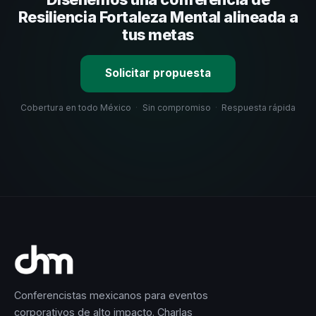
selección estratégica basada en estos criterios.
Resiliencia Fortaleza Mental alineada a
tus metas
Solicitar propuesta
Cobertura en todo México
·
Sin compromiso
·
Respuesta rápida
Conferencistas mexicanos para eventos
corporativos de alto impacto. Charlas