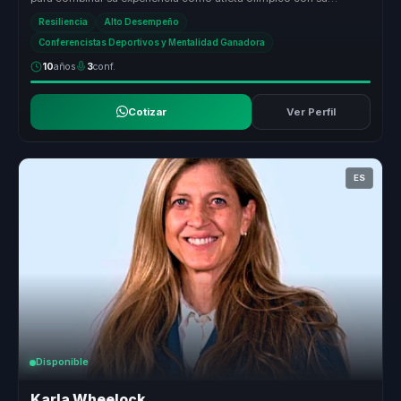
conocimiento en ...
Resiliencia
Alto Desempeño
Conferencistas Deportivos y Mentalidad Ganadora
10
años
3
conf.
Cotizar
Ver Perfil
ES
Disponible
Karla Wheelock