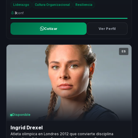
sostener desempeno en ...
Liderazgo
Cultura Organizacional
Resiliencia
3
conf.
Cotizar
Ver Perfil
ES
Disponible
Ingrid Drexel
Atleta olimpica en Londres 2012 que convierte disciplina