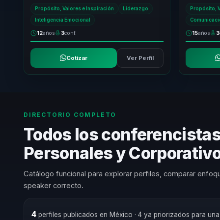
conversacion aplicable al trabajo real, para
romper inerc
Propósito, Valores e Inspiración
Liderazgo
Propósito, V
equipos que n...
ab...
Inteligencia Emocional
Comunicació
12
años
3
conf.
15
años
3
Cotizar
Ver Perfil
DIRECTORIO COMPLETO
Todos los conferencistas
Personales y Corporativ
Catálogo funcional para explorar perfiles, comparar enfoqu
speaker correcto.
4
perfiles publicados en México
· 4 ya priorizados para un