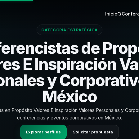
Inicio
Confere
CATEGORÍA ESTRATÉGICA
erencistas de Prop
res E Inspiración Va
onales y Corporativ
México
as en Propósito Valores E Inspiración Valores Personales y Corpo
conferencias y eventos corporativos en México.
Explorar perfiles
Solicitar propuesta