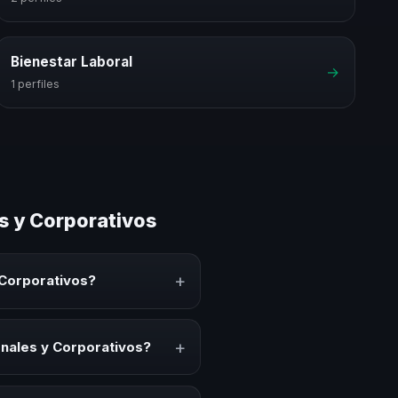
Bienestar Laboral
→
1 perfiles
s y Corporativos
+
 Corporativos?
to que comparte conocimiento,
bjetivo es generar reflexión,
+
onales y Corporativos?
vos para kick-offs,