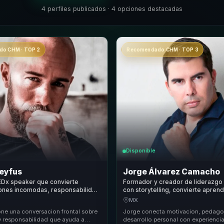
4 perfiles publicados · 4 opciones destacadas
o CHM · TOP 2
Recomendado CHM · TOP 3
Disponible
reyfus
Jorge Álvarez Camacho
EDx speaker que convierte
Formador y creador de liderazg
ones incomodas, responsabilidad
con storytelling, convierte aprend
a en claridad para lideres y
claridad para equipos de trabajo 
MX
ne una conversacion frontal sobre
Jorge conecta motivacion, pedago
y responsabilidad que ayuda a
desarrollo personal con experienci