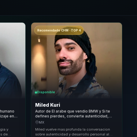
Recomendado CHM · TOP 4
Disponible
Miled Kuri
o humano
Autor de El arabe que vendio BMW y Si te
izaje en
defines pierdes, convierte autenticidad,
reales.
marca personal y proposito en claridad para
MX
equipos.
gia y
Miled vuelve mas profunda la conversacion
as de
sobre autenticidad y desarrollo personal al