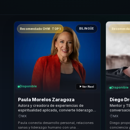
BILINGÜE
Recomendado CHM · TOP 1
Recomendad
Disponible
Ver Reel
Disponible
Paula Morelos Zaragoza
Diego D
Autora y creadora de experiencias de
Mentor y T
espiritualidad aplicada, convierte liderazgo
conversaci
consciente en cohesion para lideres y
y concienci
MX
MX
equipos.
equipos.
Paula conecta desarrollo personal, relaciones
Diego propo
sanas y liderazgo humano con una
conciencia 