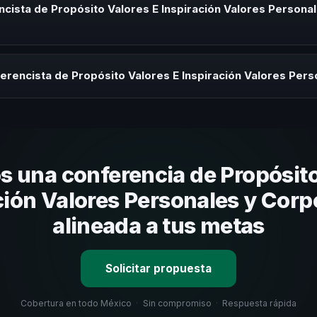
s de desarrollo, eventos de integración o cuando tu organización ne
cista de Propósito Valores E Inspiración Valores Persona
mática.
rayectoria del speaker, la modalidad (presencial o virtual) y la dura
 sin costo y una propuesta en menos de 24 horas adaptada a tu presu
erencista de Propósito Valores E Inspiración Valores Per
 tema, su estilo de comunicación, casos de éxito con audiencias simi
nizacional. En CHM México te ayudamos con una selección estratégica
 una conferencia de Propósito
ción Valores Personales y Corp
alineada a tus metas
Solicitar propuesta
Cobertura en todo México
·
Sin compromiso
·
Respuesta rápida