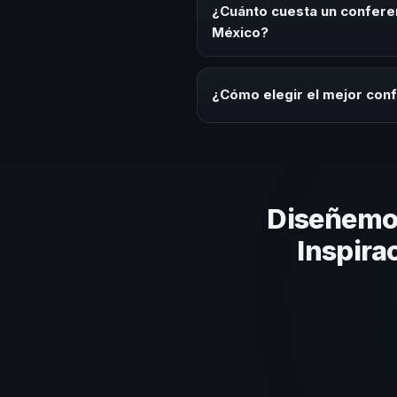
convenciones anuales, programa
¿Cuánto cuesta un conferen
cultural relacionado con esta te
México?
Los honorarios varían según la t
ofrecemos asesoría estratégica
¿Cómo elegir el mejor conf
Evalúa su experiencia real en el
el contenido a tu contexto orga
Diseñemos
Inspira