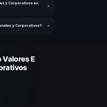
cesita impulsar un cambio
les y Corporativos en
+
ción del evento. En CHM México
puesto.
+
sonales y Corporativos?
lares y su capacidad de adaptar
 basada en estos criterios.
 Valores E
orativos