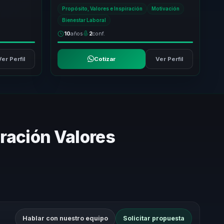
udando a que
conectarla con reflexion, autoconocimiento y
Propósito, Valores e Inspiración
Motivación
vincul...
Bienestar Laboral
10
años
2
conf.
Ver Perfil
Cotizar
Ver Perfil
iración Valores
Hablar con nuestro equipo
Solicitar propuesta