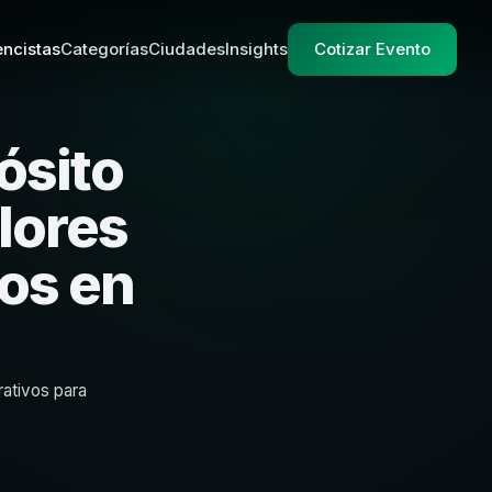
ncistas
Categorías
Ciudades
Insights
Cotizar Evento
ósito
lores
os en
rativos para