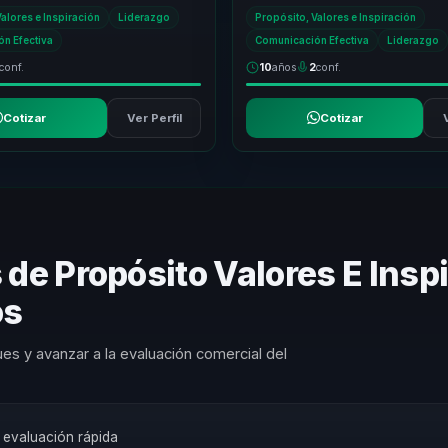
ias, revisar narrativas personales y
aprendizaje mas significativas, ay
alores e Inspiración
Liderazgo
Propósito, Valores e Inspiración
la audiencia...
n Efectiva
Comunicación Efectiva
Liderazgo
conf.
10
años
2
conf.
Cotizar
Ver Perfil
Cotizar
 de Propósito Valores E Insp
os
es y avanzar a la evaluación comercial del
a evaluación rápida