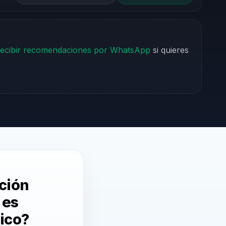
ecibir recomendaciones por WhatsApp
si quieres
ación
 es
ico?