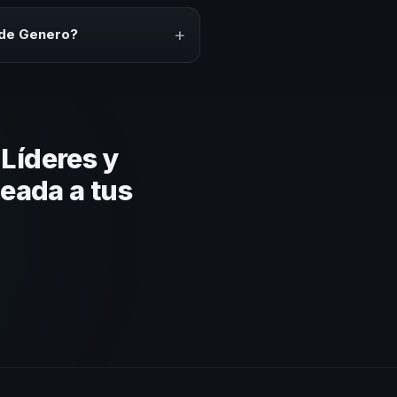
ción del evento. En CHM México
puesto.
+
 de Genero?
lares y su capacidad de adaptar
 basada en estos criterios.
Líderes y
eada a tus