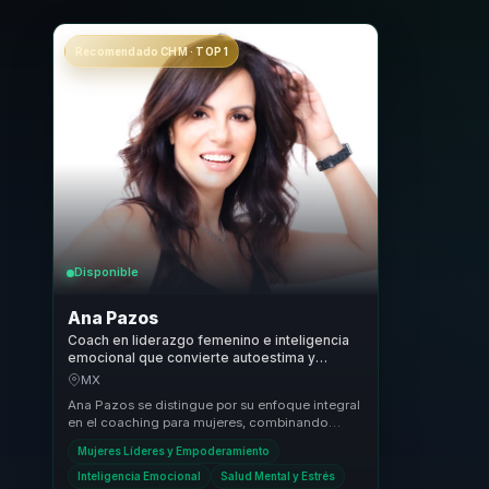
Recomendado CHM · TOP 1
Disponible
Ana Pazos
Coach en liderazgo femenino e inteligencia
emocional que convierte autoestima y
claridad en ventaja para lideres y equipos.
MX
Ana Pazos se distingue por su enfoque integral
en el coaching para mujeres, combinando
técnicas de inteligencia emocional,
Mujeres Líderes y Empoderamiento
mindfulness y ...
Inteligencia Emocional
Salud Mental y Estrés