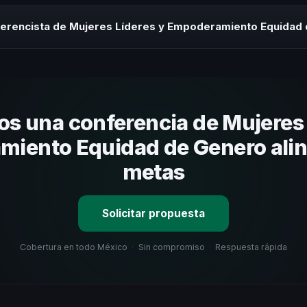
rayectoria del speaker, la modalidad (presencial o virtual) y la dura
 sin costo y una propuesta en menos de 24 horas adaptada a tu presu
ferencista de Mujeres Líderes y Empoderamiento Equidad
 tema, su estilo de comunicación, casos de éxito con audiencias simi
nizacional. En CHM México te ayudamos con una selección estratégica
s una conferencia de Mujeres 
iento Equidad de Genero alin
metas
Solicitar propuesta
Cobertura en todo México
·
Sin compromiso
·
Respuesta rápida