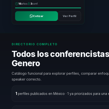
16
años
3
conf.
Cotizar
Ver Perfil
DIRECTORIO COMPLETO
Todos los conferencista
Genero
Catálogo funcional para explorar perfiles, comparar enfoqu
speaker correcto.
1
perfiles publicados en México
· 1 ya priorizados para una