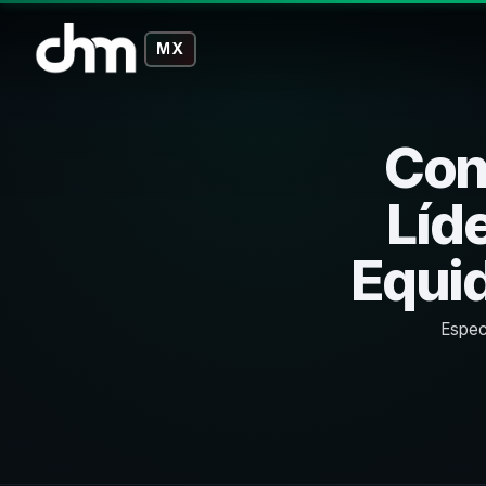
MX
Con
Líd
Equi
Espec