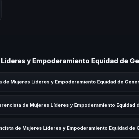
s Líderes y Empoderamiento Equidad de G
ta de Mujeres Líderes y Empoderamiento Equidad de Gene
deres y Empoderamiento Equidad de Genero es un experto que compart
 eventos corporativos, convenciones y seminarios. Su objetivo es gen
erencista de Mujeres Líderes y Empoderamiento Equidad 
audiencia.
ista de Mujeres Líderes y Empoderamiento Equidad de Genero para kic
s de integración o cuando tu organización necesita impulsar un camb
ncista de Mujeres Líderes y Empoderamiento Equidad de 