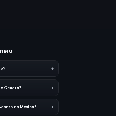
enero
+
ro?
e conocimiento, estrategias y
erar reflexión, inspiración y
+
de Genero?
k-offs, convenciones anuales,
io cultural relacionado con esta
+
Genero en México?