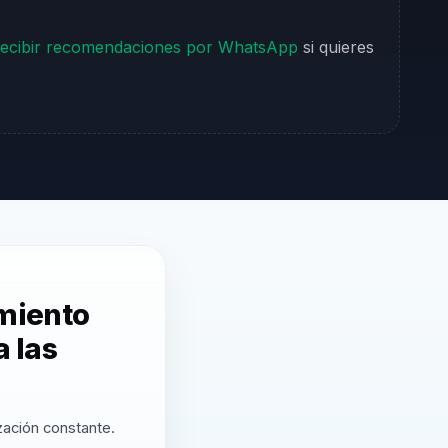
ecibir recomendaciones por WhatsApp
si quieres
miento
 las
zación constante.