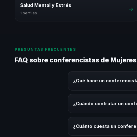
Salud Mental y Estrés
→
1 perfiles
PREGUNTAS FRECUENTES
FAQ sobre conferencistas de Mujere
¿Qué hace un conferencis
Un conferencista de Mujeres Lí
experiencias sobre este tema en
¿Cuándo contratar un conf
herramientas aplicables para la 
Es ideal contratar un conferenc
programas de desarrollo, evento
¿Cuánto cuesta un confere
temática.