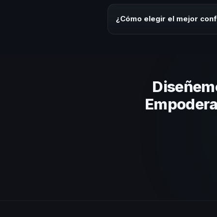
Los honorarios varían según la t
ofrecemos asesoría estratégica
¿Cómo elegir el mejor con
Evalúa su experiencia real en el
el contenido a tu contexto orga
Diseñemo
Empoderam