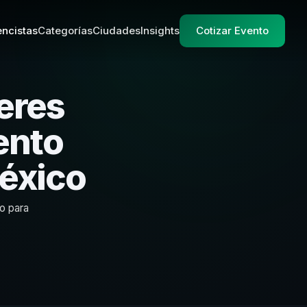
ncistas
Categorías
Ciudades
Insights
Cotizar Evento
eres
ento
éxico
o para