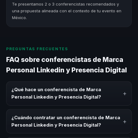
Te presentamos 2 o 3 conferencistas recomendados y
una propuesta alineada con el contexto de tu evento en
México.
PREGUNTAS FRECUENTES
FAQ sobre conferencistas de Marca
Personal Linkedin y Presencia Digital
¿Qué hace un conferencista de Marca
+
Personal Linkedin y Presencia Digital?
Un conferencista de Marca Personal Linkedin y Presencia
Digital es un experto que comparte conocimiento,
¿Cuándo contratar un conferencista de Marca
+
estrategias y experiencias sobre este tema en eventos
Personal Linkedin y Presencia Digital?
corporativos, convenciones y seminarios. Su objetivo es
generar reflexión, inspiración y herramientas aplicables
Es ideal contratar un conferencista de Marca Personal