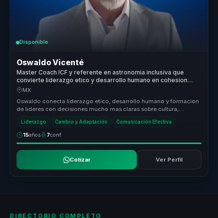
Disponible
Oswaldo Vicenté
Master Coach ICF y referente en astronomia inclusiva que
convierte liderazgo etico y desarrollo humano en cohesion
para empresas y equipos.
MX
Oswaldo conecta liderazgo etico, desarrollo humano y formacion
de lideres con decisiones mucho mas claras sobre cultura,
direccion y ejem...
Liderazgo
Cambio y Adaptación
Comunicación Efectiva
15
años
7
conf.
Cotizar
Ver Perfil
DIRECTORIO COMPLETO