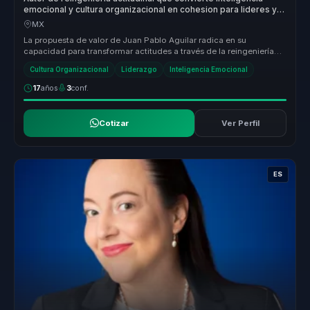
emocional y cultura organizacional en cohesion para lideres y
equipos.
MX
La propuesta de valor de Juan Pablo Aguilar radica en su
capacidad para transformar actitudes a través de la reingeniería
actitudinal. A ...
Cultura Organizacional
Liderazgo
Inteligencia Emocional
17
años
3
conf.
Cotizar
Ver Perfil
ES