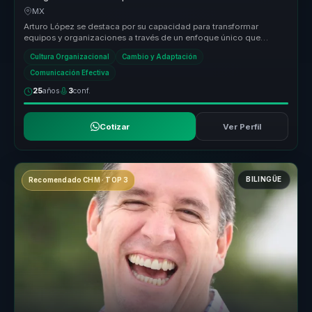
compromiso para equipos.
MX
Arturo López se destaca por su capacidad para transformar
equipos y organizaciones a través de un enfoque único que
combina psicología, n...
Cultura Organizacional
Cambio y Adaptación
Comunicación Efectiva
25
años
3
conf.
Cotizar
Ver Perfil
BILINGÜE
Recomendado CHM · TOP 3