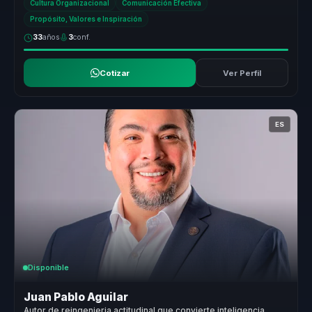
Cultura Organizacional
Comunicación Efectiva
Propósito, Valores e Inspiración
33
años
3
conf.
Cotizar
Ver Perfil
ES
Disponible
Juan Pablo Aguilar
Autor de reingenieria actitudinal que convierte inteligencia