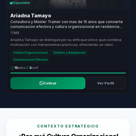
Disponible
Ariadna Tamayo
Consultora y Master Trainer con mas de 15 anos que convierte
comunicacion efectiva y cultura organizacional en resiliencia
para empresas y equipos.
MX
Ariadna Tamayo se distingue por su enfoque único que combina
motivación con herramientas prácticas, ofreciendo un valor
medible a las org...
Cultura Organizacional
Cambio y Adaptación
Comunicación Efectiva
15
años
3
conf.
Cotizar
Ver Perfil
CONTEXTO ESTRATÉGICO