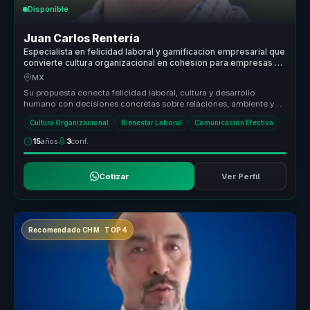
Disponible
Juan Carlos Rentería
Especialista en felicidad laboral y gamificacion empresarial que
convierte cultura organizacional en cohesion para empresas y
equipos.
MX
Su propuesta conecta felicidad laboral, cultura y desarrollo
humano con decisiones concretas sobre relaciones, ambiente y
efectividad. Ay...
Cultura Organizacional
Bienestar Laboral
Comunicación Efectiva
15
años
3
conf.
Cotizar
Ver Perfil
Recomendado CHM · TOP 4