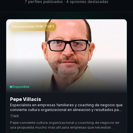
7 perfiles publicados · 4 opciones destacadas
Recomendado CHM · TOP 1
Disponible
Pepe Villacís
Especialista en empresas familiares y coaching de negocio que
convierte cultura organizacional en alineacion y resultados para
empresas y equipos.
MX
Pepe convierte cultura organizacional y coaching de negocio en
una propuesta mucho mas util para empresas que necesitan
alinear mejor a s...