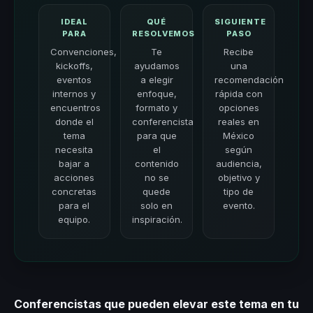
IDEAL
QUÉ
SIGUIENTE
PARA
RESOLVEMOS
PASO
Convenciones,
Te
Recibe
kickoffs,
ayudamos
una
eventos
a elegir
recomendación
internos y
enfoque,
rápida con
encuentros
formato y
opciones
donde el
conferencista
reales en
tema
para que
México
necesita
el
según
bajar a
contenido
audiencia,
acciones
no se
objetivo y
concretas
quede
tipo de
para el
solo en
evento.
equipo.
inspiración.
Conferencistas que pueden elevar este tema en tu