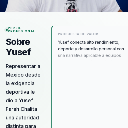
PERFIL
PROFESIONAL
PROPUESTA DE VALOR
Sobre
Yusef conecta alto rendimiento,
deporte y desarrollo personal con
Yusef
una narrativa aplicable a equipos
que necesitan reforzar disciplina,
Representar a
resiliencia y proposito desde una
Mexico desde
historia que vuelve la superacion
mucho mas creible y accionable.
la exigencia
deportiva le
dio a Yusef
Farah Chalita
una autoridad
distinta para