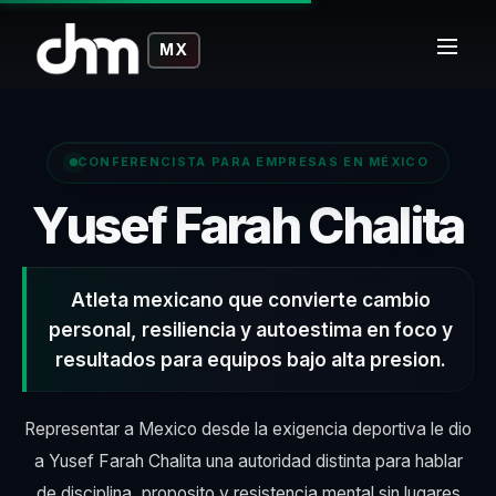
MX
CONFERENCISTA PARA EMPRESAS EN MÉXICO
–
Yusef Farah Chalita
Atleta mexicano que convierte cambio
personal, resiliencia y autoestima en foco y
resultados para equipos bajo alta presion.
Representar a Mexico desde la exigencia deportiva le dio
a Yusef Farah Chalita una autoridad distinta para hablar
de disciplina, proposito y resistencia mental sin lugares