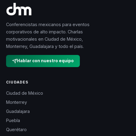
misión personal
ayudar a otros a
descubrir su
Conferencistas mexicanos para eventos
propio propósito
corporativos de alto impacto. Charlas
y potencial. Su
motivacionales en Ciudad de México,
Monterrey, Guadalajara y todo el país.
carisma,
optimismo y
Hablar con nuestro equipo
determinación lo
han llevado a
destacarse no
CIUDADES
solo en el
Ciudad de México
ámbito
Monterrey
deportivo, sino
Guadalajara
también en el
Puebla
mundo
Querétaro
empresarial y de