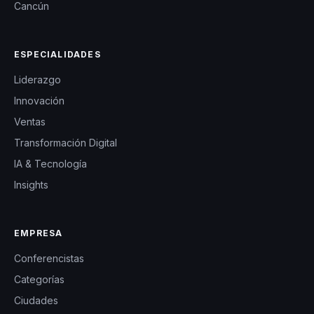
Cancún
desarrollo
personal. Con
ESPECIALIDADES
un enfoque
integral que
Liderazgo
abarca desde el
Innovación
bienestar
Ventas
emocional hasta
Transformación Digital
la seguridad
IA & Tecnología
personal, Yusef
Insights
ofrece
herramientas
EMPRESA
concretas y
Conferencistas
aplicables que
Categorías
garantizan un
Ciudades
impacto