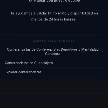
Hablar con nuestro equipo
con expertos,
proporciona a
Te ayudamos a validar fit, formato y disponibilidad en
su audiencia
menos de 24 horas hábiles.
herramientas
prácticas para
alcanzar el éxito
RUTAS RELACIONADAS
personal y
Conferencistas de Conferencistas Deportivos y Mentalidad
→
Ganadora
profesional.
Conferencistas en Guadalajara
→
Yusef es un
Explorar conferencistas
→
apasionado de la
vida y un
aventurero
nato, que ha
hecho de su