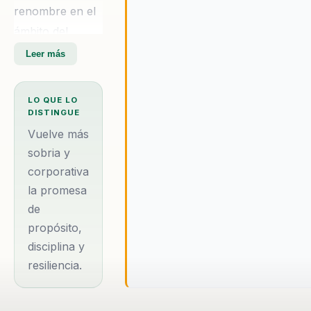
renombre en el
ámbito del
liderazgo y el
Leer más
desarrollo
personal. Desde
LO QUE LO
una edad
DISTINGUE
temprana, Yusef
Vuelve más
mostró un
sobria y
corporativa
espíritu
la promesa
competitivo y
de
una pasión por
propósito,
los deportes, lo
disciplina y
que lo llevó a
resiliencia.
representar a su
país en judo a