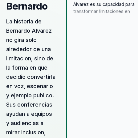
Bernardo
Álvarez es su capacidad para
transformar limitaciones en
oportunidades de crecimiento.
La historia de
enfoque en la aceptación
Bernardo Alvarez
emocional y el cambio de
no gira solo
mentalidad proporciona un val
medible a las organizaciones 
alrededor de una
buscan mejorar su clima labora
limitacion, sino de
fomentar un ambiente inclusivo
la forma en que
Bernardo ofrece una metodolo
basada en la experiencia pers
decidio convertirla
y profesional, que ha demostr
en voz, escenario
ser efectiva para inspirar a los
y ejemplo publico.
equipos a alcanzar nuevos niv
de rendimiento y cohesión. Su
Sus conferencias
propuesta de valor radica en s
ayudan a equipos
habilidad para conectar
y audiencias a
profundamente con las
audiencias, combinando su tal
mirar inclusion,