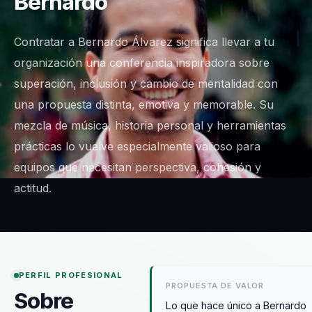
Bernardo
Contratar a Bernardo Álvarez significa llevar a tu
organización una conferencia inspiradora sobre
superación, inclusión y cambio de mentalidad con
una propuesta distinta, emotiva y memorable. Su
mezcla de música, historia personal y herramientas
prácticas lo vuelve especialmente valioso para
equipos que necesitan perspectiva, cohesión y
actitud.
PERFIL PROFESIONAL
PROPUESTA DE VALOR
Sobre
Lo que hace único a Bernardo