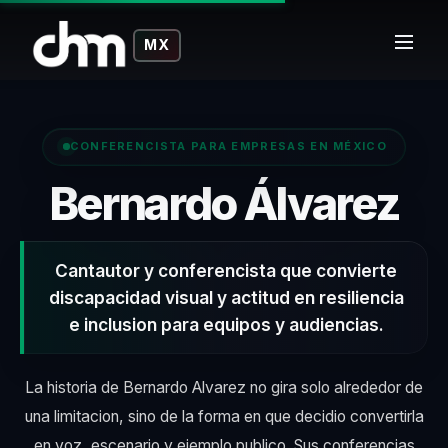
MX
CONFERENCISTA PARA EMPRESAS EN MÉXICO
– 
Bernardo Álvarez
Cantautor y conferencista que convierte
discapacidad visual y actitud en resiliencia
e inclusion para equipos y audiencias.
La historia de Bernardo Alvarez no gira solo alrededor de
una limitacion, sino de la forma en que decidio convertirla
en voz, escenario y ejemplo publico. Sus conferencias