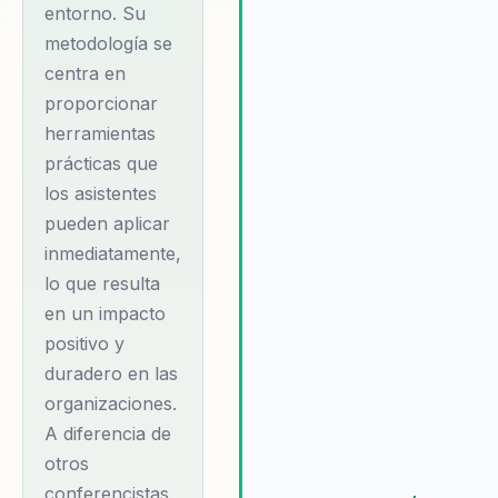
superación personal
entorno. Su
organizaciones invierten en un
y profesional ha
metodología se
futuro más prometedor, donde
resonado
centra en
innovación y la colaboración so
profundamente. Su
proporcionar
norma, y cada empleado está
empoderado para contribuir a 
herramientas
capacidad para
máximo potencial.
prácticas que
conectar con el
los asistentes
público y su
pueden aplicar
habilidad para
inmediatamente,
convertir obstáculos
lo que resulta
en oportunidades lo
en un impacto
han convertido en
positivo y
un referente en el
duradero en las
ámbito de las charlas
organizaciones.
motivacionales.
A diferencia de
Bernardo ha
otros
trabajado con
conferencistas,