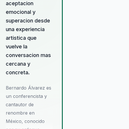
musical con su experiencia en
aceptacion
liderazgo para ofrecer una
emocional y
experiencia transformadora. L
superacion desde
organizaciones que eligen trab
con Bernardo no solo obtienen
una experiencia
conferencista, sino un socio
artistica que
comprometido con el desarrol
vuelve la
integral de sus equipos. Su
enfoque centrado en el ser
conversacion mas
humano asegura que cada
cercana y
participante salga de sus charl
concreta.
con una nueva perspectiva so
sus capacidades y con las
herramientas necesarias para
Bernardo Álvarez es
implementar cambios reales y
un conferencista y
sostenibles. Esto se traduce e
cantautor de
entorno laboral más positivo y
renombre en
productivo, donde cada miem
del equipo se siente valorado 
México, conocido
empoderado para contribuir al