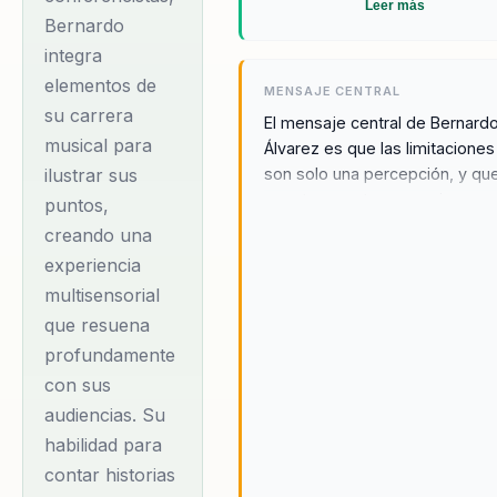
Leer más
diversas
Bernardo
integra
organizaciones,
elementos de
ayudándolas a
MENSAJE CENTRAL
su carrera
mejorar la
El mensaje central de Bernard
musical para
Álvarez es que las limitaciones
comunicación
ilustrar sus
son solo una percepción, y que
interna y a fomentar
aceptar nuestras emociones y
puntos,
un ambiente de
cambiar nuestra mentalidad,
creando una
trabajo más inclusivo
podemos transformar nuestro
experiencia
entorno personal y profesional
y productivo. Su
multisensorial
visión del mundo es que todo
enfoque en la
que resuena
tienen el potencial de superar
aceptación
miedos y alcanzar sus sueños,
profundamente
emocional y el
su misión es inspirar a otros a
con sus
hacerlo. Bernardo cree
cambio de
audiencias. Su
firmemente que cada individu
mentalidad ha sido
habilidad para
posee un poder interno que,
clave para el éxito de
contar historias
cuando se desbloquea, puede