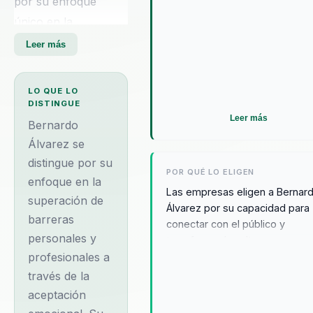
por su enfoque
éxito colectivo.
único en la
motivación y el
Leer más
liderazgo. A pesar de
su discapacidad
LO QUE LO
visual, Bernardo ha
DISTINGUE
Leer más
demostrado que las
Bernardo
limitaciones son solo
Álvarez se
distingue por su
una percepción,
POR QUÉ LO ELIGEN
enfoque en la
logrando destacarse
Las empresas eligen a Bernar
superación de
en diversas áreas
Álvarez por su capacidad para
barreras
como el deporte y la
conectar con el público y
personales y
transformar la cultura
música. Su filosofía
profesionales a
organizacional. Su enfoque en 
se centra en aceptar
aceptación emocional y el cam
través de la
las emociones como
de mentalidad ayuda a los
aceptación
un medio para
equipos a enfrentar desafíos y