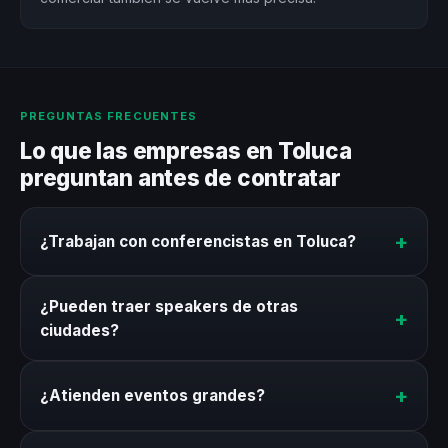
PREGUNTAS FRECUENTES
Lo que las empresas en Toluca
preguntan antes de contratar
+
¿Trabajan con conferencistas en Toluca?
Sí. Nuestro directorio incluye conferencistas
¿Pueden traer speakers de otras
disponibles para eventos en Toluca. Coordinamos
+
ciudades?
talento local y speakers de otras ciudades según el
perfil que necesite tu evento.
Por supuesto. Coordinamos logística completa para
+
¿Atienden eventos grandes?
speakers que viajan a Toluca: vuelos, hospedaje,
traslados y rider técnico. Sin complicaciones para tu
Sí. Coordinamos speakers para eventos desde 30
equipo.