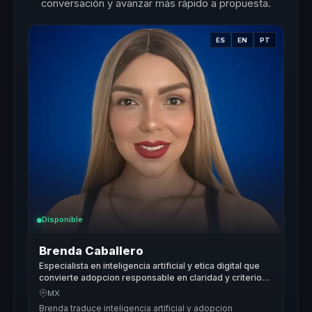
conversación y avanzar más rápido a propuesta.
ES
EN
PT
Disponible
Brenda Caballero
Especialista en inteligencia artificial y etica digital que
convierte adopcion responsable en claridad y criterio
para empresas.
MX
Brenda traduce inteligencia artificial y adopcion