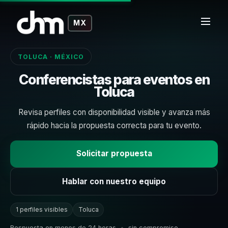
MX
TOLUCA · MÉXICO
Conferencistas para eventos en
Toluca
Revisa perfiles con disponibilidad visible y avanza más
rápido hacia la propuesta correcta para tu evento.
Solicitar propuesta
Hablar con nuestro equipo
1 perfiles visibles
Toluca
Respuesta en menos de 24 horas
•
sin compromiso